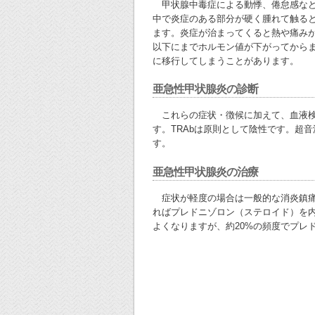
甲状腺中毒症による動悸、倦怠感など
中で炎症のある部分が硬く腫れて触る
ます。炎症が治まってくると熱や痛み
以下にまでホルモン値が下がってから
に移行してしまうことがあります。
亜急性甲状腺炎の診断
これらの症状・徴候に加えて、血液検査でF
す。TRAbは原則として陰性です。超
す。
亜急性甲状腺炎の治療
症状が軽度の場合は一般的な消炎鎮痛
ればプレドニゾロン（ステロイド）を内
よくなりますが、約20%の頻度でプレ