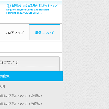
お問合せ
交通案内
サイトマップ
Noguchi Thyroid Clinic and Hospital
Foundation [ENGLISH SITE] →
フロアマップ
病気について
気について
の病気
説明
状腺の病気について＜診断編＞
状腺の病気について＜治療編＞