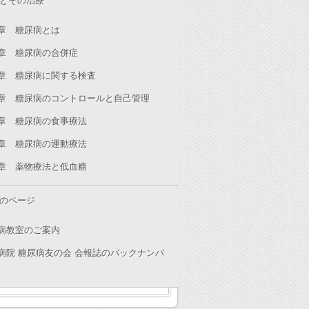
とその治療
章 糖尿病とは
章 糖尿病の合併症
章 糖尿病に関する検査
章 糖尿病のコントロールと自己管理
章 糖尿病の食事療法
章 糖尿病の運動療法
章 薬物療法と低血糖
のページ
病教室のご案内
病院 糖尿病友の会 会報誌のバックナンバ