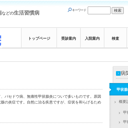
キーワード
病
生活習慣病
などの
トップページ
受診案内
入院案内
検査
病
甲状腺
、バセドウ病、無痛性甲状腺炎についで多いものです。原因
概要
状腺の炎症です。自然に治る疾患ですが、症状を和らげるため
甲
甲