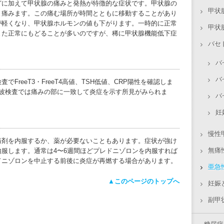
に加えて甲状腺の痛みと発熱が特徴的な症状です。甲状腺の
甲状
と痛みます。この痛む場所が時間とともに移動することがあり
が軽くなり、甲状腺ホルモンの値も下がります。一時的に正常
甲状
また正常にもどることが多いのですが、稀に甲状腺機能低下症
バセ
バ
バ
reeT3・FreeT4高値、TSH低値、CRP陽性を確認しま
音波検査では痛みの部に一致して炎症を示す所見がみられま
バ
妊
慢性
剤を内服するか、薬が必要ないこともあります。症状が強け
無痛
服します。通常は4〜6週間ほどプレドニゾロンを内服すれば
ドニゾロンを中止する前後に炎症が再燃する場合があります。
亜急
▲このページのトップへ
妊娠
副甲