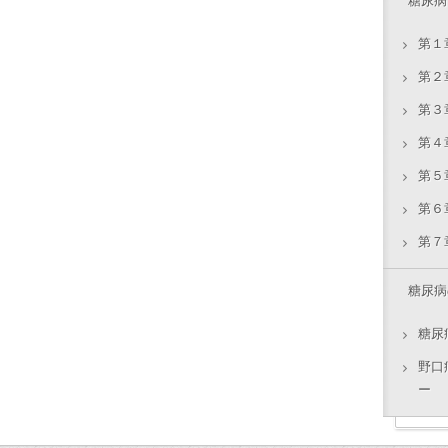
糖尿病
第１
第２
第３
第４
第５
第６
第７
糖尿病
糖尿
野口
ー