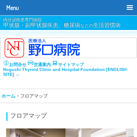
Menu
内分泌疾患専門病院
甲状腺・副甲状腺疾患、糖尿病
生活習慣病
などの
お問合せ
交通案内
サイトマップ
Noguchi Thyroid Clinic and Hospital Foundation [ENGLISH
SITE] →
ホーム
フロアマップ
フロアマップ