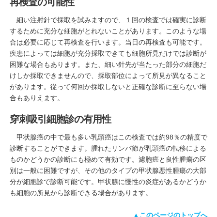
再検査の可能性
細い注射針で採取を試みますので、１回の検査では確実に診断
するために充分な細胞がとれないことがあります。このような場
合は必要に応じて再検査を行います。当日の再検査も可能です。
疾患によっては細胞が充分採取できても細胞所見だけでは診断が
困難な場合もあります。また、細い針先が当たった部分の細胞だ
けしか採取できませんので、採取部位によって所見が異なること
があります。従って何回か採取しないと正確な診断に至らない場
合もありえます。
穿刺吸引細胞診の有用性
甲状腺癌の中で最も多い乳頭癌はこの検査では約98％の精度で
診断することができます。腫れたリンパ節が乳頭癌の転移による
ものかどうかの診断にも極めて有効です。濾胞癌と良性腫瘍の区
別は一般に困難ですが、その他のタイプの甲状腺悪性腫瘍の大部
分が細胞診で診断可能です。甲状腺に慢性の炎症があるかどうか
も細胞の所見から診断できる場合があります。
▲このページのトップへ