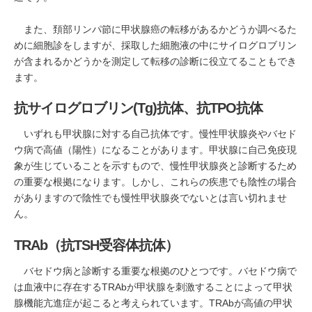
また、頚部リンパ節に甲状腺癌の転移があるかどうか調べるた
めに細胞診をしますが、採取した細胞液の中にサイログロブリン
が含まれるかどうかを測定して転移の診断に役立てることもでき
ます。
抗サイログロブリン(Tg)抗体、抗TPO抗体
いずれも甲状腺に対する自己抗体です。慢性甲状腺炎やバセド
ウ病で高値（陽性）になることがあります。甲状腺に自己免疫現
象が生じていることを示すもので、慢性甲状腺炎と診断するため
の重要な根拠になります。しかし、これらの疾患でも陰性の場合
がありますので陰性でも慢性甲状腺炎でないとは言い切れませ
ん。
TRAb（抗TSH受容体抗体）
バセドウ病と診断する重要な根拠のひとつです。バセドウ病で
は血液中に存在するTRAbが甲状腺を刺激することによって甲状
腺機能亢進症が起こると考えられています。TRAbが高値の甲状