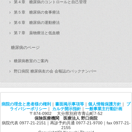
第４章 糖尿病のコントロールと自己管理
第５章 糖尿病の食事療法
第６章 糖尿病の運動療法
第７章 薬物療法と低血糖
糖尿病のページ
糖尿病教室のご案内
野口病院 糖尿病友の会 会報誌のバックナンバー
病院の理念と患者様の権利
｜
書面掲示事項等
｜
個人情報保護方針
｜
プ
ライバシーポリシー
｜
カルテ開示指針
｜
一般事業主行動計画
〒874-0902 大分県別府市青山町7-52
保険医療機関 医療法人 野口病院
病院代表 0977-21-2151｜再診予約共通 0977-21-9700｜fax 0977-21-
2155