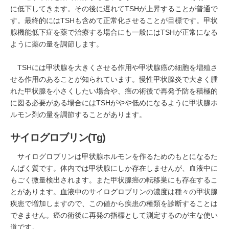
に低下してきます。その後に遅れてTSHが上昇することが普通で
す。最終的にはTSHも含めて正常化させることが目標です。甲状
腺機能低下症を薬で治療する場合にも一般にはTSHが正常になる
ように薬の量を調節します。
TSHには甲状腺を大きくさせる作用や甲状腺癌の細胞を増殖さ
せる作用のあることが知られています。慢性甲状腺炎で大きく腫
れた甲状腺を小さくしたい場合や、癌の術後で再発予防を積極的
に図る必要がある場合にはTSHがやや低めになるように甲状腺ホ
ルモン剤の量を調節することがあります。
サイログロブリン(Tg)
サイログロブリンは甲状腺ホルモンを作るためのもとになるた
んぱく質です。体内では甲状腺にしか存在しませんが、血液中に
もごく微量検出されます。また甲状腺癌の転移巣にも存在するこ
とがあります。血液中のサイログロブリンの濃度は種々の甲状腺
疾患で増加しますので、この値から疾患の種類を診断することは
できません。癌の術後に再発の指標として測定するのが主な使い
道です。