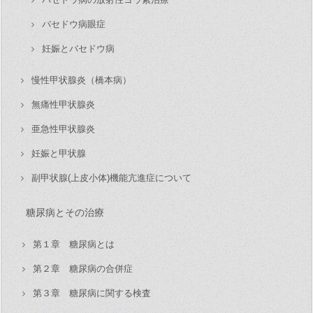
バセドウ病眼症
妊娠とバセドウ病
慢性甲状腺炎（橋本病）
無痛性甲状腺炎
亜急性甲状腺炎
妊娠と甲状腺
副甲状腺(上皮小体)機能亢進症について
糖尿病とその治療
第１章 糖尿病とは
第２章 糖尿病の合併症
第３章 糖尿病に関する検査