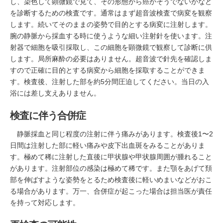
し、染色して顕微鏡で見て、その形態から癌かそうでないかなど
を診断するための検査です。通常はまず超音波検査で病変を観察
します。続いてそのままの姿勢で目的とする病変に注射します。
腕の静脈から採血する時に使うような細い注射針を使います。注
射器で細胞を吸引採取し、この細胞を顕微鏡で観察して診断に供
します。局所麻酔の必要はありません。超音波で針先を確認しま
すので正確に目的とする病変から細胞を採取することができま
す。検査後、注射した部を約5分間圧迫してください。当日の入
浴には差し支えありません。
検査に伴う合併症
静脈採血と同じ程度の注射に伴う痛みがあります。検査後1〜2
日間は注射した部に軽い痛みや皮下出血斑をみることがありま
す。極めて稀に注射した直後に甲状腺や甲状腺周囲が腫れること
があります。注射部位の感染は極めて稀です。また顎をあげて頚
部を伸ばすような姿勢をとるため検査後に軽いめまいなどがおこ
る場合があります。万一、合併症が起こった場合は担当医が責任
を持って対応します。