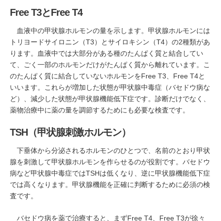
Free T3とFree T4
血液中の甲状腺ホルモンの量を示します。甲状腺ホルモンには
トリヨードサイロニン（T3）とサイロキシン（T4）の2種類があ
ります。血液中では大部分がある種のたんぱく質と結合してい
て、ごく一部のホルモンだけがたんぱく質から離れています。こ
のたんぱく質に結合していないホルモンをFree T3、Free T4と
いいます。これらが増加した状態が甲状腺中毒症（バセドウ病な
ど）、減少した状態が甲状腺機能低下症です。診断だけでなく、
薬物治療中に薬の量を調節するためにも必要な検査です。
TSH（甲状腺刺激ホルモン）
下垂体から分泌されるホルモンのひとつで、名前のとおり甲状
腺を刺激して甲状腺ホルモンを作らせるのが役割です。バセドウ
病など甲状腺中毒症ではTSHは低くなり、逆に甲状腺機能低下症
では高くなります。甲状腺機能を正確に判断するために必須の検
査です。
バセドウ病を薬で治療すると、まずFree T4、Free T3が徐々