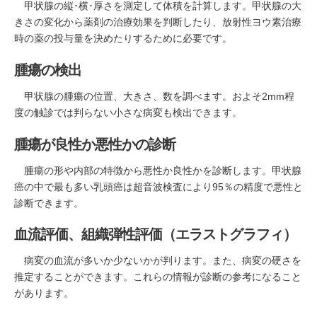
甲状腺の縦･横･厚さを測定して体積を計算します。甲状腺の大
きさの変化から薬剤の治療効果を判断したり、放射性ヨウ素治療
時の薬の投与量を決めたりするために必要です。
腫瘍の検出
甲状腺の腫瘍の位置、大きさ、数を調べます。およそ2mm程
度の触診では判らない小さな病変も検出できます。
腫瘍が良性か悪性かの診断
腫瘍の形や内部の特徴から悪性か良性かを診断します。甲状腺
癌の中で最も多い乳頭癌は超音波検査により95％の精度で悪性と
診断できます。
血流評価、組織弾性評価（エラストグラフィ）
病変の血流が多いか少ないかが判ります。また、病変の硬さを
推定することができます。これらの情報が診断の参考になること
があります。