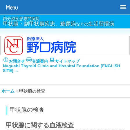
Menu
内分泌疾患専門病院
甲状腺・副甲状腺疾患、糖尿病
生活習慣病
などの
お問合せ
交通案内
サイトマップ
Noguchi Thyroid Clinic and Hospital Foundation [ENGLISH
SITE] →
ホーム
甲状腺の検査
甲状腺の検査
甲状腺に関する血液検査