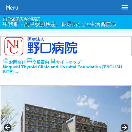
Menu
内分泌疾患専門病院
甲状腺・副甲状腺疾患、糖尿病
生活習慣病
などの
お問合せ
交通案内
サイトマップ
Noguchi Thyroid Clinic and Hospital Foundation [ENGLISH
SITE] →