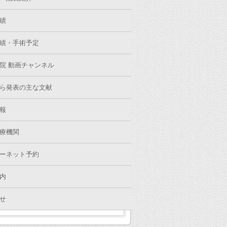
績
績・手術予定
院 動画チャンネル
ら発表の主な文献
報
療機関
ーネット予約
内
せ