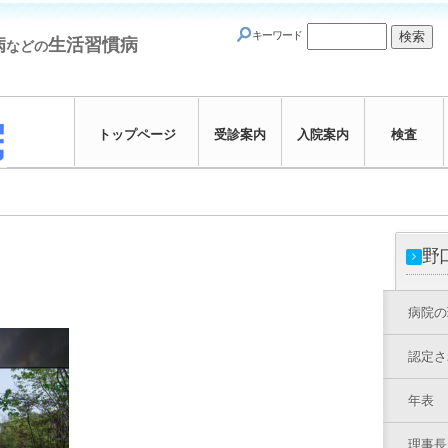
キーワード
病
生活習慣病
などの
トップページ
受診案内
入院案内
検査
野
病院の
認定さ
年表
理事長