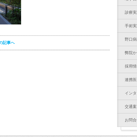
診療実
手術実
野口病
前の記事へ
弊院か
採用情
連携医
インタ
交通案
お問合