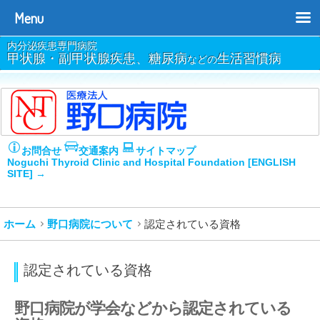
Menu
内分泌疾患専門病院
甲状腺・副甲状腺疾患、糖尿病
生活習慣病
などの
お問合せ
交通案内
サイトマップ
Noguchi Thyroid Clinic and Hospital Foundation [ENGLISH
SITE] →
ホーム
野口病院について
認定されている資格
認定されている資格
野口病院が学会などから認定されている