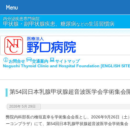
Menu
内分泌疾患専門病院
甲状腺・副甲状腺疾患、糖尿病
生活習慣病
などの
お問合せ
交通案内
サイトマップ
Noguchi Thyroid Clinic and Hospital Foundation [ENGLISH SIT
第54回日本乳腺甲状腺超音波医学会学術集会
2026年 5月 29日
弊院内科部長の檜垣直幸を学術集会会長とし、2026年9月26日（
ーコンプラザ）にて、第54回日本乳腺甲状腺超音波医学会学術集会（J