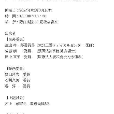
開催日：2024年02月08日(木)
時 間：18：00〜18：30
場 所：野口病院 3F 応接会議室
出席者
【院外委員】
生山 祥一郎委員長（大分三愛メディカルセンター 医師）
佐藤 朗 委員 （濱田法律事務所 弁護士）
田中 直子 委員 （医療法人慶和会 たなか眼科）
【院内委員】
野口靖志 委員
石川久美 委員
谷 淳一 委員
【上記以外】
村上 司院長、事務局員2名