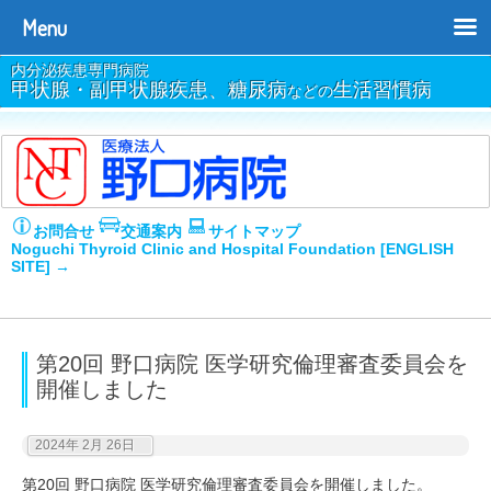
Menu
内分泌疾患専門病院
甲状腺・副甲状腺疾患、糖尿病
生活習慣病
などの
お問合せ
交通案内
サイトマップ
Noguchi Thyroid Clinic and Hospital Foundation [ENGLISH
SITE] →
第20回 野口病院 医学研究倫理審査委員会を
開催しました
2024年 2月 26日
第20回 野口病院 医学研究倫理審査委員会を開催しました。