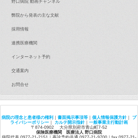
野口病院 動画チャンネル
弊院から発表の主な文献
採用情報
連携医療機関
インターネット予約
交通案内
お問合せ
病院の理念と患者様の権利
｜
書面掲示事項等
｜
個人情報保護方針
｜
プ
ライバシーポリシー
｜
カルテ開示指針
｜
一般事業主行動計画
〒874-0902 大分県別府市青山町7-52
保険医療機関 医療法人 野口病院
病院代表 0977-21-2151｜再診予約共通 0977-21-9700｜fax 0977-21-