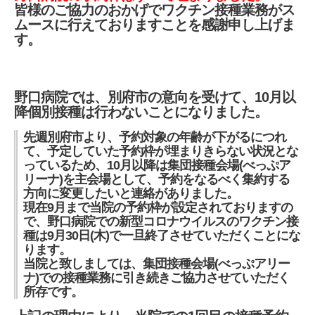
皆様のご協力のおかげでワクチン接種業務がス
ムースに行えておりますことを感謝申し上げま
す。
野口病院では、別府市の意向を受けて、10月以
降個別接種は行わないことになりました。
先週別府市より、予約対象の年齢が下がるにつれ
て、予定していた予約枠が埋まりきらない状況とな
っているため、10月以降は集団接種会場(べっぷア
リーナ)を主会場として、予約をなるべく集約する
方向に変更したいと連絡がありました。
現在9月まで当院の予約枠が設定されておりますの
で、野口病院での新型コロナウイルスのワクチン接
種は9月30日(木)で一旦終了させていただくことにな
ります。
当院と致しましては、集団接種会場(べっぷアリー
ナ)での接種業務に引き続きご協力させていただく
所存です。