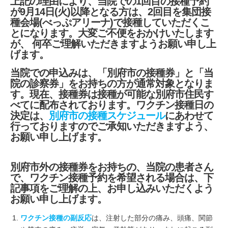
上記の理由により、当院での1回目の接種予約
が9月14日(火)以降となる方は、2回目を集団接
種会場(べっぷアリーナ)で接種していただくこ
とになります。大変ご不便をおかけいたします
が、 何卒ご理解いただきますようお願い申し上
げます。
当院での申込みは、「別府市の接種券」と「当
院の診察券」をお持ちの方が通常対象となりま
す。現在、接種券は接種が可能な別府市住民す
べてに配布されております。ワクチン接種日の
決定は、
別府市の接種スケジュール
にあわせて
行っておりますのでご承知いただきますよう、
お願い申し上げます。
別府市外の接種券をお持ちの、当院の患者さん
で、ワクチン接種予約を希望される場合は、下
記事項をご理解の上、お申し込みいただくよう
お願い申し上げます。
ワクチン接種の副反応
は、注射した部分の痛み、頭痛、関節