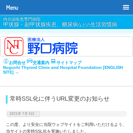
Menu
内分泌疾患専門病院
甲状腺・副甲状腺疾患、糖尿病
生活習慣病
などの
お問合せ
交通案内
サイトマップ
Noguchi Thyroid Clinic and Hospital Foundation [ENGLISH
SITE] →
常時SSL化に伴うURL変更のお知らせ
2021年 7月 5日
この度、より安全に当院ウェブサイトをご利用いただけるよう、
当サイトの常時SSL化を実施いたしました。