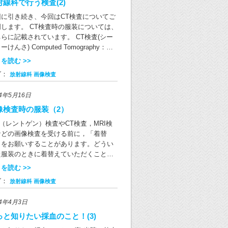
，個人個人で異なります。1錠にレボチロ
射線科で行う検査(2)
カード（マイナ保険証）を取得していな
な食品 ヨウ素を含む食品として見落とさ
シンをどれだけ含むかによっていくつか
方すべてに交付されます。 マイナンバー
回に引き続き、今回はCT検査についてご
がちなもののひとつに、増粘安定剤カラ
規格があり（下表参照），これを1つ，ま
ード（マイナ保険証）をお持ちでない場
明します。 CT検査時の服装については、
ナンがあります。カラギナンは海藻由来
は複数組み合わせて，その人に合った量
でも、有効な健康保険証や資格確認書で
らに記載されています。 CT検査(シー
食品添加物で、食品の粘度を上げる目的
処方されます。 この薬はからだのなかで
険診療が受けられますので、どうぞ安心
ーけんさ) Computed Tomography：コ
使用されます。ゼリーやヨーグルト、グ
られる甲状腺ホルモンと同じ成分ですの
て受診ください。 電子証明書の有効期限
ピュータ断層撮影 CT装置の大きな輪の中
、豆乳、アイスクリーム、パン、ドレッ
を読む >>
，薬の量を間違えて飲むことさえなけれ
ついて マイナンバーカードの券面にある
身体を入れて、身体のいろいろな断面を
ングなどによく使われていて、増粘剤、
，副作用が出る心配はまずありません。
グ：
放射線科
画像検査
子証明書の有効期限にご注意ください。
にする検査です。 CT検査の様子 CT検
粘多糖類、安定剤、ゲル化剤などと表記
た，薬を飲み始めて十分な効果が得られ
効期限はマイナポータルサイトでもご確
では、X線（放射線の一種）を使いま
れることがあります。 甲状腺の治療とヨ
には，2週間以上かかります。医師の指示
24年5月16日
いただけます。期限が切れている場合は
。検査したい部位にX線を当てて、体のX
素 甲状腺にはヨウ素を取り込むという特
おり，毎日忘れずに決まった量を内服し
区町村窓口で再発行の手続きをお願いい
の吸収率（体を通り抜ける量）の違いを
像検査時の服装（2）
があります。この特性を活かして甲状腺
ください。 チラーヂンS錠とレボチロキ
します。 マイナ保険証を利用するメリッ
ンピュータで処理をして画像を作り出し
病気の検査や治療に「放射性ヨウ素」が
ンNa錠の有効成分は同一で，価格も同じ
（レントゲン）検査やCT検査，MRI検
 マイナ保険証の利用で、「限度額適用認
す。 X線検査（レントゲン検査）は通常
われます。放射性ヨウ素は核分裂反応で
 規格 12.5μg 25μg 50μg 75μg 100μg
などの画像検査を受ける前に，「着替
証」などの申請が不要となり、限度額以
方向からX線を当てて画像を得るのに対
成されるヨウ素の同位体で、放射能を持
ーヂンS錠 ○ ○ ○ ○ ○ レボチロキシン
」をお願いすることがあります。どうい
の医療費を窓口で支払う必要がありませ
、CT検査では多方向からX線を当てま
ヨウ素です。 放射性ヨウ素を用いた治療
錠 – ○ ○ – – この他にチロナミン錠とい
た服装のときに着替えていただくことに
。また、患者様の同意により、他の医療
。臓器が重なっている部分など、X線検
のひとつに「放射性ヨウ素内用療法」と
薬があります。この薬は効果が早く現れ
るのか，なぜ着替えが必要になるのか
を読む >>
関で処方された薬剤情報や特定健診の情
（レントゲン検査）では詳しく見ること
うものがあり、この治療を行う前には一
すが，からだの中ですぐ代謝されるた
，受ける検査によって異なります。前回
をオンラインで確認できるため、診療の
できない部位の状態をCT検査では知るこ
期間ヨウ素をできるだけ摂らないように
グ：
放射線科
画像検査
，効果が持続する時間がとても短いで
内容に引き続き今回はCT検査について説
度が向上します。 当院では、診療に必
ができます。コンピュータで画像処理を
限をします。体内のヨウ素量を極限まで
。したがってこの薬は短期間で甲状腺ホ
ます。 CT検査の注意事項 CT検査では
となる正確な情報を取得・活用し、質の
ることで、身体のいろいろな断面画像を
らすこと
24年4月3日
続きを読む >>
モンを上昇させたいときなど，特殊な場
の周囲からX線をあてることにより体の
い医療の提供に努めて参ります。 （参
ることができます。 また、画像の濃度な
に処方されます。チラーヂンS錠・レボ
をX線が通過するのですが，組織や臓器
っと知りたい採血のこと！(3)
） マイナンバーカードの健康保険証利用
条件を変えることによって、より詳しく
ロキシンNa錠とチロナミン錠を併用して
より通過のしやすさに差が生じます。そ