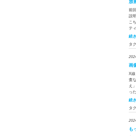
め
放
ー
ち
キ
い
前
れ
の
カ
説
ギ
た
合
こち
の
が
保
ティ
で
作
し
ン
ミ
続き
で
に
に
シ
ば
タ
電
画像
増
ま
有
査
さ
る
20
認
す
ウ
ど
市
線
画
性
て
た
コ
の
シ
X線
ト
ま
使
です。
査
定
一
生
チラ
え
上
し
つ
Na
っ
ん
す
法
う
な
続き
機
査
い
ま
は
報
が
定
タ
め
の
精
と
制
す
明し
要
す
減
20
ル
体
高
作
合
中
も
考
ど
チ
に