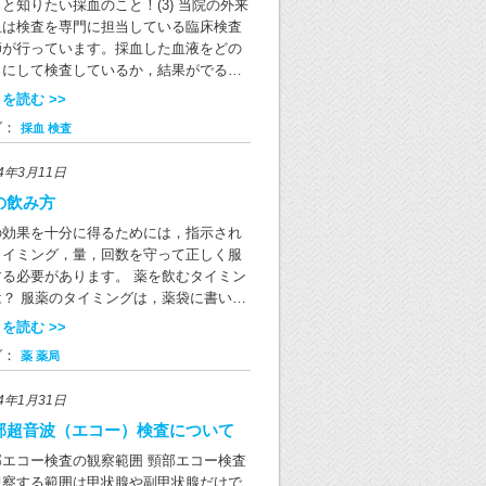
ついて（厚生労働省） （野口病院医事
断することが可能です。 矢状面（正中
と知りたい採血のこと！(3) 当院の外来
充する場合もあります。 （野口病院薬局
差をデータとして集め，コンピュータで
）
）：身体を左右に分ける断面（正中面は
血は検査を専門に担当している臨床検査
剤師）
理することで体の断面を画像にします。
右を半分に分ける面） 冠状面：身体を前
師が行っています。採血した血液をどの
影部位に金属類がついた状態で撮影を行
に切る面で、矢状面に垂直な面 水平面：
うにして検査しているか，結果がでるま
とアーチファクトと呼ばれる障害陰影が
立した場合に地面と平行な面で、矢状面
なぜ1時間かかるのか，採血の際に患者さ
を読む >>
像上に現れてしまい，診断の妨げになっ
状面に直行する面 CT画像の例 頚部CT
からよく尋ねられる質問にお答えしま
しまいます。そのため頭・頚部の検査で
グ：
採血
検査
断 胸部CT冠状断（縦隔条件） 胸部CT
。 なぜ何本も血液をとるのですか？ 採血
ヘアピン，ピアス，義歯などははずして
状断（肺野条件） 放射線を使用する検
にはたくさんの種類があり，血液が固ま
ただきます。また，胸部や腹部等の検査
24年3月11日
・診断・治療などの医療によって被ばく
のを抑える薬や逆に固まりやすくする薬
はブラジャーやファスナー，チャックな
ることを「医療被ばく」と言います。CT
入っています。それらを検査の項目（種
の飲み方
が撮影時に写り込まないよう検査着に着
査では被ばくを伴いますが、CT検査の必
）によって使い分けるため，複数の採血
えてからの検査を推奨しています。 金属
の効果を十分に得るためには，指示され
性が被ばくのリスクを上回ると考えられ
必要になります。 1本の採血管で2～
がついていてもCT検査の撮影範囲外でし
タイミング，量，回数を守って正しく服
場合に検査を行っています。また、放射
mL程度の血液が採取されます。1回の採血
ら検査着に着替えずそのまま撮影が可能
する必要があります。 薬を飲むタイミン
安全利用についての法令や関連学会のガ
る血液量は多くとも15～20mL（大さじ
。 図1. 金属によってアーチファクトが
は？ 服薬のタイミングは，薬袋に書いて
ドラインをもとに適切な条件で、被ばく
杯程度）です。 採血した血液を振ってい
込んでいるCT画像の例 図2. 心電図電
りますのでよくご確認ください。 薬は，
を読む >>
できる限り少なく抑えるよう最適化に努
のはなぜですか？ 採血管の中に入ってい
パッドによりアーチファクトが写り込ん
れぞれ決められたタイミングで飲まない
ております。 いろいろな分野で用いられ
薬剤と血液を速やかに混ぜるためです。
グ：
薬
薬局
いるCT画像の例 金属類の周りに黒い帯状
効果がなかったり，副作用を生じたりし
線CT 「対象物を破壊することなく、形
血管の薬剤と血液がよく混ざっていない
筋のように見えるものが金属アーチファ
す。必ず決められたタイミングで服用し
や内部構造の詳細な情報を得ることがで
正しい検査を行うことができず，再採血
24年1月31日
トです。図2では黄色い矢印で挟まれた部
しょう。 起床時 朝起きて，まだ何も食べ
る」というX線CTの利点を活かして、医
お願いすることがあります。採血担当者
（→ ←）に現れています。 野口病院で
ないとき 食前 食事の30分くらい前 食
部超音波（エコー）検査について
以外にも①産業 ②考古学や古生物学の研
採血管をしきりに振ったりするのを気ぜ
検査着の貸し出しと男女別更衣室があり
 食事の直前 食後 食事の後30分以内 特
③文化財の研究 など、様々な分野でX線
しく感じる方もいらっしゃるかもしれま
部エコー検査の観察範囲 頸部エコー検査
すので，着替えが必要な場合にはご協力
指示がない限り，食事のすぐ後に服用し
Tが利用されているようです。 （野口病院
んが，必要なことですのでご理解をおね
観察する範囲は甲状腺や副甲状腺だけで