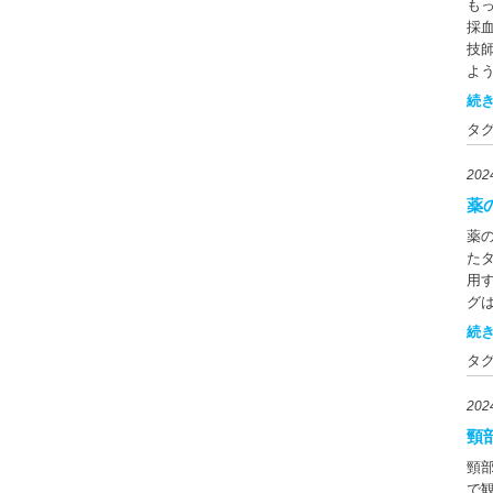
に
診
もっ
補
の
課
面
採
薬
処
左
技
撮
後
よ
う
直
で
続き
画
と冠
ん
て
タ
水平
す
は
冠
管
い
20
査
る
で
す
が
薬
ど
検
類
替
薬
要
管が
類
た
る
5
た
用
線
でと
です
グ
イ
1
写り
あ
続き
を
る
極
そ
め
る
タ
で
と
るX
採
の
ま
状
と
20
ク
ま
き
を
分
てい
頸
療
が
は
直前
究 
わ
頸
ま
に
C
せ
で