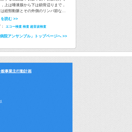
お願いいたします。 （野口病院放射線科
構いません 食間 食事を終えてから2時
射線科医師 中島亜紀子）
いします。 採血時，採血管の中に血液が
く，上は唾液腺から下は鎖骨辺りまで，
療放射線技師）
ほど後の空腹時 食事と食事の間のこと
い込まれていくのはなぜですか？ 針を刺
右は総頸動脈とその外側のリンパ節など
，食事の最中のことではありません 眠前
て採血管を押し込むと血液が勝手に入っ
観察しています。その他，患者様の首の
を読む >>
直前または20-30分前 睡眠薬は，寝る
きます。これは採血管の中を陰圧（気圧
になるところや痛みを伴うところがあれ
備をしてお布団に入る直前にお飲みくだ
グ：
エコー検査
検査
超音波検査
低い状態）にして最適な量で止まるよう
，検査時に技師へお伝えください。あわ
い 頓服（とんぷく） その症状が出たとき
調整されているからです。また採血管の
て観察していきます。 以上のことから患
病院アンサンブル」トップページへ >>
解熱剤や咳止めなど） ◆例えば… ・ボ
には血液量に合った量の薬剤が入ってい
様によって検査の所要時間が異なりま
ン錠35mg 週に1回，朝起床時に服用す
ため，決められた血液量をきちんと採取
。 頸部エコー検査時の姿勢 ベッドに横た
骨粗鬆症の薬です。 ボナロンは消化管か
ることは正しい結果を出すためにとても
って検査を行う施設もありますが，当院
の吸収が極めて悪く，食事と同時に服用
切です。 採血した血液はどのように調べ
は理髪店にある理容椅子（バーバーイ
ると吸収が低下してしまうことから， 消
れますか？ 採血した血液は検査項目に合
）に座っていただいて検査を行います。
管の中に全く何もない時間である起床時
せて処理します。貧血を調べる検査やヘ
状腺は首の前面に張り付くように存在し
一般事業主行動計画
効果的とされています ・ボグリボース，
グロビンA1Cなど血液中の血球部分を検
おり，上の図は女性の甲状腺の位置です
グリトール等のα‐グルコシダーゼ阻害薬
する項目では血液をそのまま検査します
，男性の甲状腺は鎖骨に近くやや下方に
‐GI） 食直前に服用する糖尿病の薬で
，ホルモンや脂質，血糖など多くの検査
置しています。男女に限らず鎖骨の奥ま
 α-GIは糖質の消化・吸収を遅延させる
使用するのは血液の黄色透明な液体部分
観察するため首を伸展していただいて検
とで，食後の急激な血糖の上昇を抑えま
す。血液からこの液体部分を取り出す前
を行います。 耳の近くから鎖骨のあたり
d.
。この薬がきちんと作用するためには，
理を行ったあと，複数の分析装置で測定
で観察するため，えりの詰まった服（ハ
物と薬が一緒に消化管の中にあることが
ます。 検査結果が出るまでにどれくらい
ネックやタートル，パーカー等）の着用
要であるため，食直前の服用が必須とな
時間がかかりますか？ 院内で検査する項
避けていただくと検査がスムースに行え
ます。 当院でお渡しする薬のなかには，
の場合は，採血から約1時間で診察に必要
す。ただ，ハイネック等着用していても
前｣｢食後｣など服用のタイミングを指定
検査結果がすべてそろいます。まず検査
いでいただければ検査は行えます。 検査
ていないものもあります。この場合，食