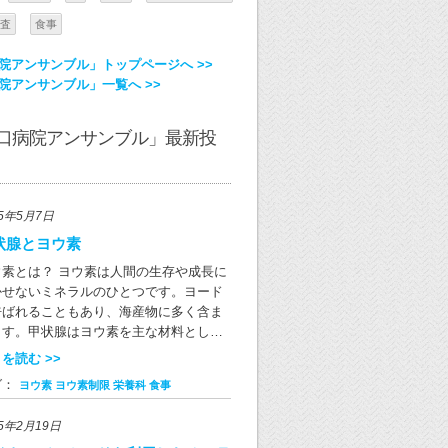
査
食事
院アンサンブル」トップページへ >>
院アンサンブル」一覧へ >>
口病院アンサンブル」最新投
25年5月7日
状腺とヨウ素
ウ素とは？ ヨウ素は人間の生存や成長に
かせないミネラルのひとつです。ヨード
呼ばれることもあり、海産物に多く含ま
ます。甲状腺はヨウ素を主な材料とし
、全身の代謝を調節する役割を果たす甲
を読む >>
腺ホルモンを合成します。 ヨウ素が含ま
グ：
ヨウ素
ヨウ素制限
栄養科
食事
る食品は？ ヨウ素はさまざまな食品に含
れています。その中でもとくに海藻類に
25年2月19日
富で、例えば乾燥昆布には1gにつき