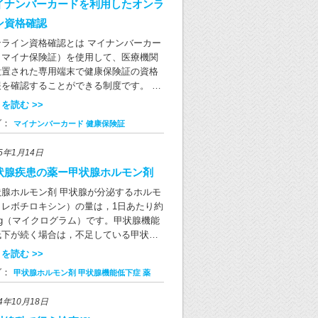
00μgのヨウ素が含まれています。ヨウ素
イナンバーカードを利用したオンラ
日あたりの摂取推奨量が130μgであるこ
ン資格確認
を考えると、その豊富さがよくわかるか
ンライン資格確認とは マイナンバーカー
思います。 ヨウ素の摂り過ぎや不足は甲
（マイナ保険証）を使用して、医療機関
腺に大きな影響を与えます。 昆布を大量
設置された専用端末で健康保険証の資格
食べるなどの特殊な食生活を続けると、
報を確認することができる制度です。 当
ウ素の過剰摂取によって甲状腺機能が低
では、マイナンバーカードを利用した
したり亢進したりすることがあります。
を読む >>
オンライン資格確認」を導入しておりま
かめ入りのお味噌汁を飲んだり、ひじき
グ：
マイナンバーカード
健康保険証
。 受診時に専用端末にて同意の確認操作
煮物を食べたりするなど、他の食品とバ
お願いしております。 ①受付 ②本人
ンスをとって1日に1回程度海藻を食べる
25年1月14日
認 ③同意の確認 ④受付完了 本人
がちょうどよいと言えます。 一方で、日
認には、顔認証または4桁の暗証番号が必
状腺疾患の薬ー甲状腺ホルモン剤
人は日常の中で海藻を食べる機会が多い
となります。 現行の健康保険証について
で、ヨウ素不足が問題となることはほと
状腺ホルモン剤 甲状腺が分泌するホルモ
の健康保険証は2024年12月2日以降新
どありません。 ヨウ素を多く含む食品 海
（レボチロキシン）の量は，1日あたり約
発行されなくなります。 2024年12月2
類 海苔、昆布、ひじき、寒天、わかめ等
μg（マイクログラム）です。甲状腺機能
時点で有効の健康保険証は、有効期限ま
類 あさり、しじみ、かき、あわび、貝
低下が続く場合は，不足している甲状腺
の間、最長で1年間ご利用いただけます。
、貝のだし汁等 魚類 魚類とその加工品
ルモンを内服薬で補います。これを補充
を読む >>
行の健康保険証が新たに発行されなくな
蒲鉾、ちくわ、さつま揚げ、缶詰、干
法といい，チラーヂンS錠あるいはレボ
た後、有効な健康保険証や健康保険証と
、塩辛等） 肉類 内臓の部分（レバー、モ
グ：
甲状腺ホルモン剤
甲状腺機能低下症
薬
ロキシンNa錠が処方されるのが一般的で
て利用可能なマイナンバーカードをお持
、砂ずり、ホルモン等） こんにゃく 海藻
。補充に必要な薬の量は，その人の甲状
でない方は、「資格確認書」により資格
末入り、褐色、緑色 だし汁 にぼし、鰹
24年10月18日
のホルモン産生能力や体重などによるた
認を行います。 資格確認書はマイナンバ
、昆布、いりこ、和風だし 見落とされが