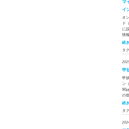
20
マ
の1
イ
と
オ
と
ド
状
に
に
情
ヨ
院
下
続き
「
わ
タ
す
の
を
ラ
20
確
の
確
甲
本
要
の
甲
現行
ん
ン
たに
藻
90
日
貝
の
で
柱
ホ
続き
現
（
療
っ
物
タ
チ
し
ツ
す
ち
粉
20
腺
確
節