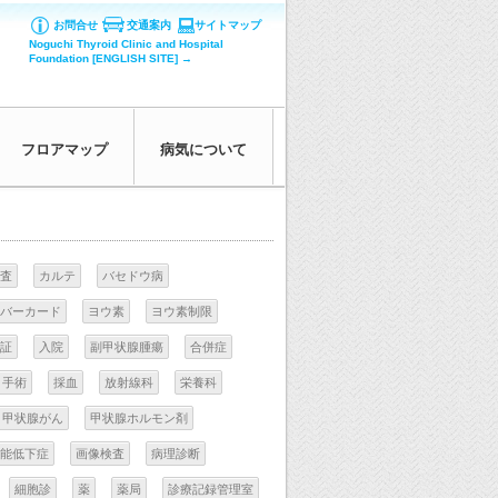
お問合せ
交通案内
サイトマップ
Noguchi Thyroid Clinic and Hospital
Foundation [ENGLISH SITE] →
フロアマップ
病気について
査
カルテ
バセドウ病
バーカード
ヨウ素
ヨウ素制限
証
入院
副甲状腺腫瘍
合併症
手術
採血
放射線科
栄養科
甲状腺がん
甲状腺ホルモン剤
能低下症
画像検査
病理診断
細胞診
薬
薬局
診療記録管理室