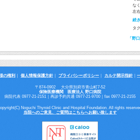
を
ても
放
が
な
診
間
吸
左
で
し
も
続き
寝る
て
気
準
タ
が
ば
さ
に
せ
「野口
（
中
者
ナロ
る
す
る
す
わ
ら
大
で
す
ら
ス
化
わ
甲
様の権利
｜
個人情報保護方針
｜
プライバシーポリシー
｜
カルテ開示指針
｜
が
モ
て
ミ
査
が
〒874-0902 大分県別府市青山町7-52
（α
保険医療機関 医療法人 野口病院
が
位
す。
病院代表 0977-21-2151｜再診予約共通 0977-21-9700｜fax 0977-21-2155
に
で
こ
で
査
opyright(C) Noguchi Thyroid Clinic and Hospital Foundation. All rights reserve
す
処
ま
当院へのご意見、ご質問はこちらへお願い致します
食
し
イ
必
の
は
り
目
ま
｢食
な
脱
し