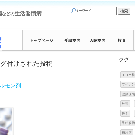
キーワード
病
生活習慣病
などの
トップページ
受診案内
入院案内
検査
タグ
にタグ付けされた投稿
エコー検
マイナン
ルモン剤
健康保険
外来
検査
甲状腺機
糖尿病