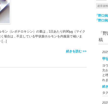
超音波検
「野口病
「野口病
ルモン（レボチロキシン）の量は，1日あたり約90μg（マイク
「野
続く場合は，不足している甲状腺ホルモンを内服薬で補いま
稿
[…]
続きを読む >>
20
甲
ヨ
欠
と
れ
て
続き
状
タ
れ
ま
20
豊