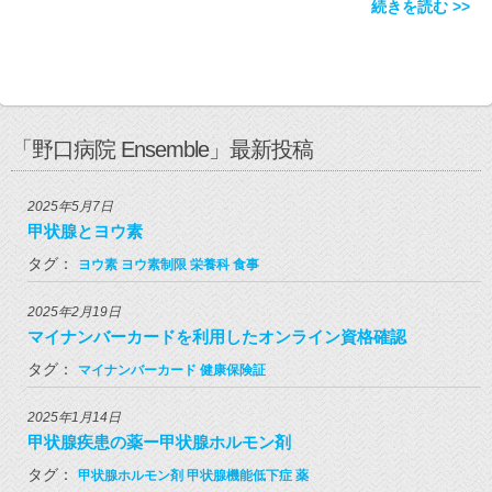
続きを読む >>
「野口病院 Ensemble」最新投稿
2025年5月7日
甲状腺とヨウ素
タグ：
ヨウ素
ヨウ素制限
栄養科
食事
2025年2月19日
マイナンバーカードを利用したオンライン資格確認
タグ：
マイナンバーカード
健康保険証
2025年1月14日
甲状腺疾患の薬ー甲状腺ホルモン剤
タグ：
甲状腺ホルモン剤
甲状腺機能低下症
薬