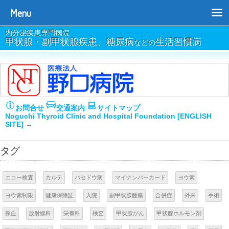
Menu
内分泌疾患専門病院
甲状腺・副甲状腺疾患、糖尿病
生活習慣病
などの
お問合せ
交通案内
サイトマップ
Noguchi Thyroid Clinic and Hospital Foundation [ENGLISH
SITE] →
タグ
エコー検査
カルテ
バセドウ病
マイナンバーカード
ヨウ素
ヨウ素制限
健康保険証
入院
副甲状腺腫瘍
合併症
外来
手術
採血
放射線科
栄養科
検査
甲状腺がん
甲状腺ホルモン剤