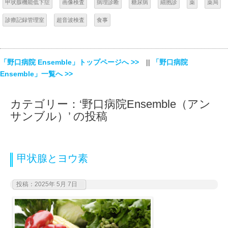
甲状腺機能低下症
画像検査
病理診断
糖尿病
細胞診
薬
薬局
診療記録管理室
超音波検査
食事
「野口病院 Ensemble」トップページへ >>
||
「野口病院
Ensemble」一覧へ >>
カテゴリー：‘野口病院Ensemble（アン
サンブル）’ の投稿
甲状腺とヨウ素
投稿：2025年 5月 7日