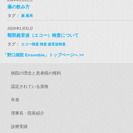
薬の飲み方
タグ：
薬
薬局
2024年1月31日
頸部超音波（エコー）検査について
タグ：
エコー検査
検査
超音波検査
「野口病院 Ensemble」トップページへ >>
病院の理念と患者様の権利
認定されている資格
年表
理事長・院長紹介
診療実績