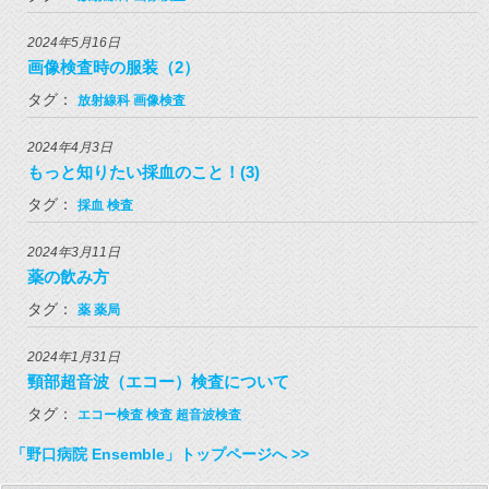
2024年5月16日
画像検査時の服装（2）
タグ：
放射線科
画像検査
2024年4月3日
もっと知りたい採血のこと！(3)
タグ：
採血
検査
2024年3月11日
薬の飲み方
タグ：
薬
薬局
2024年1月31日
頸部超音波（エコー）検査について
タグ：
エコー検査
検査
超音波検査
「野口病院 Ensemble」トップページへ >>