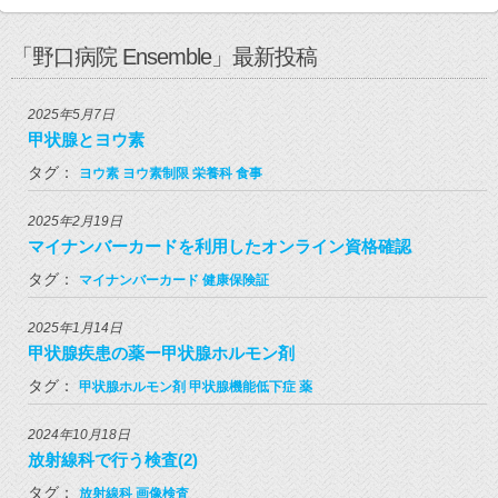
「野口病院 Ensemble」最新投稿
2025年5月7日
甲状腺とヨウ素
タグ：
ヨウ素
ヨウ素制限
栄養科
食事
2025年2月19日
マイナンバーカードを利用したオンライン資格確認
タグ：
マイナンバーカード
健康保険証
2025年1月14日
甲状腺疾患の薬ー甲状腺ホルモン剤
タグ：
甲状腺ホルモン剤
甲状腺機能低下症
薬
2024年10月18日
放射線科で行う検査(2)
タグ：
放射線科
画像検査