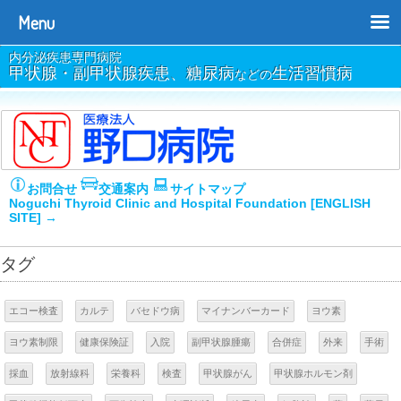
Menu
内分泌疾患専門病院
甲状腺・副甲状腺疾患、糖尿病
生活習慣病
などの
お問合せ
交通案内
サイトマップ
Noguchi Thyroid Clinic and Hospital Foundation [ENGLISH
SITE] →
タグ
エコー検査
カルテ
バセドウ病
マイナンバーカード
ヨウ素
ヨウ素制限
健康保険証
入院
副甲状腺腫瘍
合併症
外来
手術
採血
放射線科
栄養科
検査
甲状腺がん
甲状腺ホルモン剤