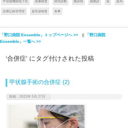
甲状腺機能低下症
画像検査
病理診断
糖尿病
細胞診
薬
薬局
診療記録管理室
超音波検査
食事
「野口病院 Ensemble」トップページへ >>
||
「野口病院
Ensemble」一覧へ >>
‘合併症’ にタグ付けされた投稿
甲状腺手術の合併症 (2)
投稿：2022年 5月 27日