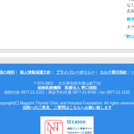
を
ても
放
が
な
診
間
吸
左
で
し
も
続き
寝る
て
気
準
タ
が
ば
さ
に
せ
「野口
（
中
者
ナロ
る
す
る
す
わ
ら
大
で
す
ら
ス
化
わ
甲
様の権利
｜
個人情報保護方針
｜
プライバシーポリシー
｜
カルテ開示指針
｜
が
モ
て
ミ
査
が
〒874-0902 大分県別府市青山町7-52
（α
保険医療機関 医療法人 野口病院
が
位
す。
病院代表 0977-21-2151｜再診予約共通 0977-21-9700｜fax 0977-21-2155
に
で
こ
で
査
opyright(C) Noguchi Thyroid Clinic and Hospital Foundation. All rights reserve
す
処
ま
当院へのご意見、ご質問はこちらへお願い致します
食
し
イ
必
の
は
り
目
ま
｢食
な
脱
し