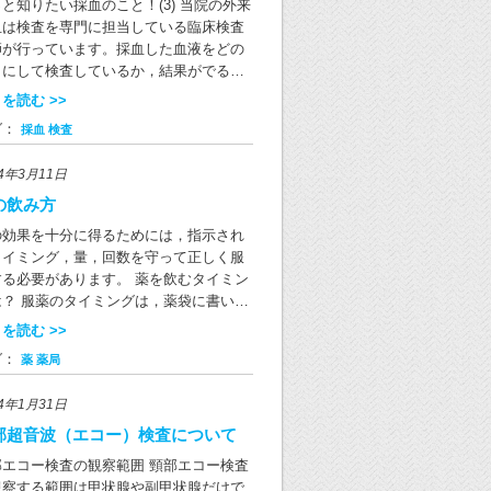
ついて（厚生労働省） （野口病院医事
断することが可能です。 矢状面（正中
と知りたい採血のこと！(3) 当院の外来
充する場合もあります。 （野口病院薬局
差をデータとして集め，コンピュータで
）
）：身体を左右に分ける断面（正中面は
血は検査を専門に担当している臨床検査
剤師）
理することで体の断面を画像にします。
右を半分に分ける面） 冠状面：身体を前
師が行っています。採血した血液をどの
影部位に金属類がついた状態で撮影を行
に切る面で、矢状面に垂直な面 水平面：
うにして検査しているか，結果がでるま
とアーチファクトと呼ばれる障害陰影が
立した場合に地面と平行な面で、矢状面
なぜ1時間かかるのか，採血の際に患者さ
を読む >>
像上に現れてしまい，診断の妨げになっ
状面に直行する面 CT画像の例 頚部CT
からよく尋ねられる質問にお答えしま
しまいます。そのため頭・頚部の検査で
グ：
採血
検査
断 胸部CT冠状断（縦隔条件） 胸部CT
。 なぜ何本も血液をとるのですか？ 採血
ヘアピン，ピアス，義歯などははずして
状断（肺野条件） 放射線を使用する検
にはたくさんの種類があり，血液が固ま
ただきます。また，胸部や腹部等の検査
24年3月11日
・診断・治療などの医療によって被ばく
のを抑える薬や逆に固まりやすくする薬
はブラジャーやファスナー，チャックな
ることを「医療被ばく」と言います。CT
入っています。それらを検査の項目（種
の飲み方
が撮影時に写り込まないよう検査着に着
査では被ばくを伴いますが、CT検査の必
）によって使い分けるため，複数の採血
えてからの検査を推奨しています。 金属
の効果を十分に得るためには，指示され
性が被ばくのリスクを上回ると考えられ
必要になります。 1本の採血管で2～
がついていてもCT検査の撮影範囲外でし
タイミング，量，回数を守って正しく服
場合に検査を行っています。また、放射
mL程度の血液が採取されます。1回の採血
ら検査着に着替えずそのまま撮影が可能
する必要があります。 薬を飲むタイミン
安全利用についての法令や関連学会のガ
る血液量は多くとも15～20mL（大さじ
。 図1. 金属によってアーチファクトが
は？ 服薬のタイミングは，薬袋に書いて
ドラインをもとに適切な条件で、被ばく
杯程度）です。 採血した血液を振ってい
込んでいるCT画像の例 図2. 心電図電
りますのでよくご確認ください。 薬は，
を読む >>
できる限り少なく抑えるよう最適化に努
のはなぜですか？ 採血管の中に入ってい
パッドによりアーチファクトが写り込ん
れぞれ決められたタイミングで飲まない
ております。 いろいろな分野で用いられ
薬剤と血液を速やかに混ぜるためです。
グ：
薬
薬局
いるCT画像の例 金属類の周りに黒い帯状
効果がなかったり，副作用を生じたりし
線CT 「対象物を破壊することなく、形
血管の薬剤と血液がよく混ざっていない
筋のように見えるものが金属アーチファ
す。必ず決められたタイミングで服用し
や内部構造の詳細な情報を得ることがで
正しい検査を行うことができず，再採血
24年1月31日
トです。図2では黄色い矢印で挟まれた部
しょう。 起床時 朝起きて，まだ何も食べ
る」というX線CTの利点を活かして、医
お願いすることがあります。採血担当者
（→ ←）に現れています。 野口病院で
ないとき 食前 食事の30分くらい前 食
部超音波（エコー）検査について
以外にも①産業 ②考古学や古生物学の研
採血管をしきりに振ったりするのを気ぜ
検査着の貸し出しと男女別更衣室があり
 食事の直前 食後 食事の後30分以内 特
③文化財の研究 など、様々な分野でX線
しく感じる方もいらっしゃるかもしれま
部エコー検査の観察範囲 頸部エコー検査
すので，着替えが必要な場合にはご協力
指示がない限り，食事のすぐ後に服用し
Tが利用されているようです。 （野口病院
んが，必要なことですのでご理解をおね
観察する範囲は甲状腺や副甲状腺だけで