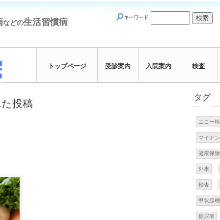
キーワード
病
生活習慣病
などの
トップページ
受診案内
入院案内
検査
タグ
れた投稿
エコー検
マイナン
健康保険
外来
検査
甲状腺機
糖尿病