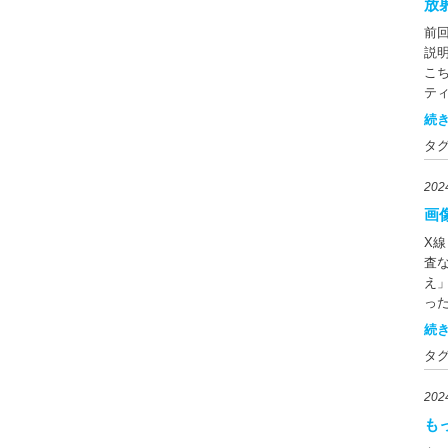
め
放
ー
ち
キ
い
前
れ
の
カ
説
ギ
た
合
こち
の
が
保
ティ
で
作
し
ン
ミ
続き
で
に
に
シ
ば
タ
電
画像
増
ま
有
査
さ
る
20
認
す
ウ
ど
市
線
画
性
て
た
コ
の
シ
X線
ト
ま
使
です。
査
定
一
生
チラ
え
上
し
つ
Na
っ
ん
す
法
う
な
続き
機
査
い
ま
は
報
が
定
タ
め
の
精
と
制
す
明し
要
す
減
20
ル
体
高
作
合
中
も
考
ど
チ
に