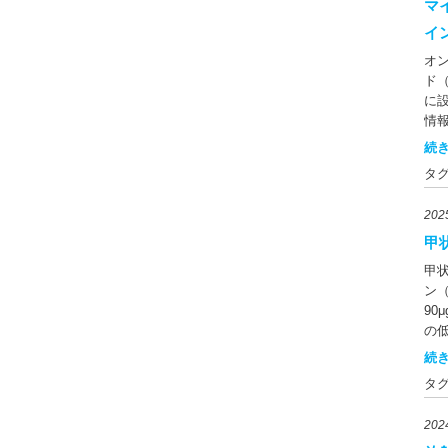
20
マ
の1
イ
と
オ
と
ド
状
に
に
情
ヨ
院
下
続き
「
わ
タ
す
の
を
ラ
20
確
の
確
甲
本
要
の
甲
現行
ん
ン
たに
藻
90
日
貝
の
で
柱
ホ
続き
現
（
療
っ
物
タ
チ
し
ツ
す
ち
粉
20
腺
確
節