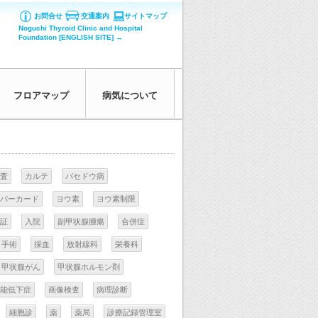
お問合せ
交通案内
サイトマップ
Noguchi Thyroid Clinic and Hospital
Foundation [ENGLISH SITE] →
フロアマップ
病気について
査
カルテ
バセドウ病
バーカード
ヨウ素
ヨウ素制限
証
入院
副甲状腺腫瘍
合併症
手術
採血
放射線科
栄養科
甲状腺がん
甲状腺ホルモン剤
能低下症
画像検査
病理診断
細胞診
薬
薬局
診療記録管理室