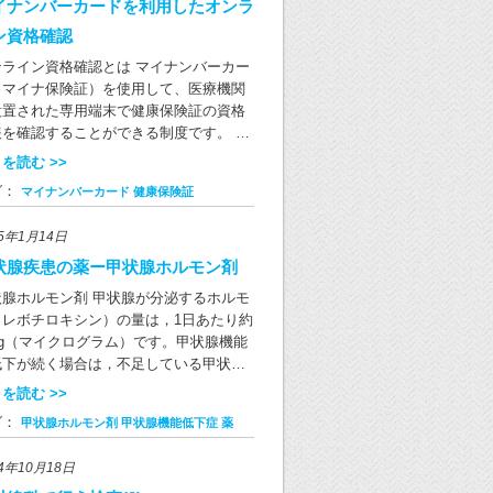
00μgのヨウ素が含まれています。ヨウ素
イナンバーカードを利用したオンラ
日あたりの摂取推奨量が130μgであるこ
ン資格確認
を考えると、その豊富さがよくわかるか
ンライン資格確認とは マイナンバーカー
思います。 ヨウ素の摂り過ぎや不足は甲
（マイナ保険証）を使用して、医療機関
腺に大きな影響を与えます。 昆布を大量
設置された専用端末で健康保険証の資格
食べるなどの特殊な食生活を続けると、
報を確認することができる制度です。 当
ウ素の過剰摂取によって甲状腺機能が低
では、マイナンバーカードを利用した
したり亢進したりすることがあります。
を読む >>
オンライン資格確認」を導入しておりま
かめ入りのお味噌汁を飲んだり、ひじき
グ：
マイナンバーカード
健康保険証
。 受診時に専用端末にて同意の確認操作
煮物を食べたりするなど、他の食品とバ
お願いしております。 ①受付 ②本人
ンスをとって1日に1回程度海藻を食べる
25年1月14日
認 ③同意の確認 ④受付完了 本人
がちょうどよいと言えます。 一方で、日
認には、顔認証または4桁の暗証番号が必
状腺疾患の薬ー甲状腺ホルモン剤
人は日常の中で海藻を食べる機会が多い
となります。 現行の健康保険証について
で、ヨウ素不足が問題となることはほと
状腺ホルモン剤 甲状腺が分泌するホルモ
の健康保険証は2024年12月2日以降新
どありません。 ヨウ素を多く含む食品 海
（レボチロキシン）の量は，1日あたり約
発行されなくなります。 2024年12月2
類 海苔、昆布、ひじき、寒天、わかめ等
μg（マイクログラム）です。甲状腺機能
時点で有効の健康保険証は、有効期限ま
類 あさり、しじみ、かき、あわび、貝
低下が続く場合は，不足している甲状腺
の間、最長で1年間ご利用いただけます。
、貝のだし汁等 魚類 魚類とその加工品
ルモンを内服薬で補います。これを補充
を読む >>
行の健康保険証が新たに発行されなくな
蒲鉾、ちくわ、さつま揚げ、缶詰、干
法といい，チラーヂンS錠あるいはレボ
た後、有効な健康保険証や健康保険証と
、塩辛等） 肉類 内臓の部分（レバー、モ
グ：
甲状腺ホルモン剤
甲状腺機能低下症
薬
ロキシンNa錠が処方されるのが一般的で
て利用可能なマイナンバーカードをお持
、砂ずり、ホルモン等） こんにゃく 海藻
。補充に必要な薬の量は，その人の甲状
でない方は、「資格確認書」により資格
末入り、褐色、緑色 だし汁 にぼし、鰹
24年10月18日
のホルモン産生能力や体重などによるた
認を行います。 資格確認書はマイナンバ
、昆布、いりこ、和風だし 見落とされが