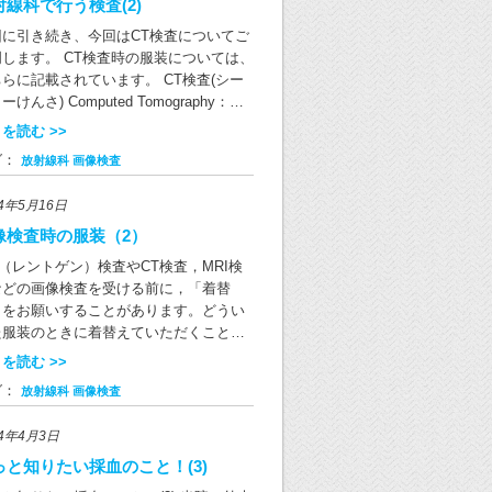
，個人個人で異なります。1錠にレボチロ
射線科で行う検査(2)
カード（マイナ保険証）を取得していな
な食品 ヨウ素を含む食品として見落とさ
シンをどれだけ含むかによっていくつか
方すべてに交付されます。 マイナンバー
回に引き続き、今回はCT検査についてご
がちなもののひとつに、増粘安定剤カラ
規格があり（下表参照），これを1つ，ま
ード（マイナ保険証）をお持ちでない場
明します。 CT検査時の服装については、
ナンがあります。カラギナンは海藻由来
は複数組み合わせて，その人に合った量
でも、有効な健康保険証や資格確認書で
らに記載されています。 CT検査(シー
食品添加物で、食品の粘度を上げる目的
処方されます。 この薬はからだのなかで
険診療が受けられますので、どうぞ安心
ーけんさ) Computed Tomography：コ
使用されます。ゼリーやヨーグルト、グ
られる甲状腺ホルモンと同じ成分ですの
て受診ください。 電子証明書の有効期限
ピュータ断層撮影 CT装置の大きな輪の中
、豆乳、アイスクリーム、パン、ドレッ
を読む >>
，薬の量を間違えて飲むことさえなけれ
ついて マイナンバーカードの券面にある
身体を入れて、身体のいろいろな断面を
ングなどによく使われていて、増粘剤、
，副作用が出る心配はまずありません。
グ：
放射線科
画像検査
子証明書の有効期限にご注意ください。
にする検査です。 CT検査の様子 CT検
粘多糖類、安定剤、ゲル化剤などと表記
た，薬を飲み始めて十分な効果が得られ
効期限はマイナポータルサイトでもご確
では、X線（放射線の一種）を使いま
れることがあります。 甲状腺の治療とヨ
には，2週間以上かかります。医師の指示
24年5月16日
いただけます。期限が切れている場合は
。検査したい部位にX線を当てて、体のX
素 甲状腺にはヨウ素を取り込むという特
おり，毎日忘れずに決まった量を内服し
区町村窓口で再発行の手続きをお願いい
の吸収率（体を通り抜ける量）の違いを
像検査時の服装（2）
があります。この特性を活かして甲状腺
ください。 チラーヂンS錠とレボチロキ
します。 マイナ保険証を利用するメリッ
ンピュータで処理をして画像を作り出し
病気の検査や治療に「放射性ヨウ素」が
ンNa錠の有効成分は同一で，価格も同じ
（レントゲン）検査やCT検査，MRI検
 マイナ保険証の利用で、「限度額適用認
す。 X線検査（レントゲン検査）は通常
われます。放射性ヨウ素は核分裂反応で
 規格 12.5μg 25μg 50μg 75μg 100μg
などの画像検査を受ける前に，「着替
証」などの申請が不要となり、限度額以
方向からX線を当てて画像を得るのに対
成されるヨウ素の同位体で、放射能を持
ーヂンS錠 ○ ○ ○ ○ ○ レボチロキシン
」をお願いすることがあります。どうい
の医療費を窓口で支払う必要がありませ
、CT検査では多方向からX線を当てま
ヨウ素です。 放射性ヨウ素を用いた治療
錠 – ○ ○ – – この他にチロナミン錠とい
た服装のときに着替えていただくことに
。また、患者様の同意により、他の医療
。臓器が重なっている部分など、X線検
のひとつに「放射性ヨウ素内用療法」と
薬があります。この薬は効果が早く現れ
るのか，なぜ着替えが必要になるのか
を読む >>
関で処方された薬剤情報や特定健診の情
（レントゲン検査）では詳しく見ること
うものがあり、この治療を行う前には一
すが，からだの中ですぐ代謝されるた
，受ける検査によって異なります。前回
をオンラインで確認できるため、診療の
できない部位の状態をCT検査では知るこ
期間ヨウ素をできるだけ摂らないように
グ：
放射線科
画像検査
，効果が持続する時間がとても短いで
内容に引き続き今回はCT検査について説
度が向上します。 当院では、診療に必
ができます。コンピュータで画像処理を
限をします。体内のヨウ素量を極限まで
。したがってこの薬は短期間で甲状腺ホ
ます。 CT検査の注意事項 CT検査では
となる正確な情報を取得・活用し、質の
ることで、身体のいろいろな断面画像を
らすこと
24年4月3日
続きを読む >>
モンを上昇させたいときなど，特殊な場
の周囲からX線をあてることにより体の
い医療の提供に努めて参ります。 （参
ることができます。 また、画像の濃度な
に処方されます。チラーヂンS錠・レボ
をX線が通過するのですが，組織や臓器
っと知りたい採血のこと！(3)
） マイナンバーカードの健康保険証利用
条件を変えることによって、より詳しく
ロキシンNa錠とチロナミン錠を併用して
より通過のしやすさに差が生じます。そ