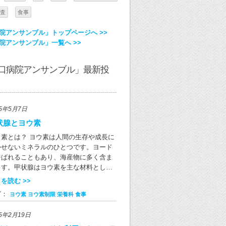
査
食事
院アンサンブル」トップページへ >>
院アンサンブル」一覧へ >>
口病院アンサンブル」最新投
25年5月7日
状腺とヨウ素
ウ素とは？ ヨウ素は人間の生存や成長に
かせないミネラルのひとつです。ヨード
呼ばれることもあり、海産物に多く含ま
ます。甲状腺はヨウ素を主な材料とし
、全身の代謝を調節する役割を果たす甲
を読む >>
腺ホルモンを合成します。 ヨウ素が含ま
グ：
ヨウ素
ヨウ素制限
栄養科
食事
る食品は？ ヨウ素はさまざまな食品に含
れています。その中でもとくに海藻類に
25年2月19日
富で、例えば乾燥昆布には1gにつき