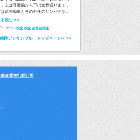
お願いいたします。 （野口病院放射線科
構いません 食間 食事を終えてから2時
射線科医師 中島亜紀子）
いします。 採血時，採血管の中に血液が
く，上は唾液腺から下は鎖骨辺りまで，
療放射線技師）
ほど後の空腹時 食事と食事の間のこと
い込まれていくのはなぜですか？ 針を刺
右は総頸動脈とその外側のリンパ節など
，食事の最中のことではありません 眠前
て採血管を押し込むと血液が勝手に入っ
観察しています。その他，患者様の首の
を読む >>
直前または20-30分前 睡眠薬は，寝る
きます。これは採血管の中を陰圧（気圧
になるところや痛みを伴うところがあれ
備をしてお布団に入る直前にお飲みくだ
グ：
エコー検査
検査
超音波検査
低い状態）にして最適な量で止まるよう
，検査時に技師へお伝えください。あわ
い 頓服（とんぷく） その症状が出たとき
調整されているからです。また採血管の
て観察していきます。 以上のことから患
病院アンサンブル」トップページへ >>
解熱剤や咳止めなど） ◆例えば… ・ボ
には血液量に合った量の薬剤が入ってい
様によって検査の所要時間が異なりま
ン錠35mg 週に1回，朝起床時に服用す
ため，決められた血液量をきちんと採取
。 頸部エコー検査時の姿勢 ベッドに横た
骨粗鬆症の薬です。 ボナロンは消化管か
ることは正しい結果を出すためにとても
って検査を行う施設もありますが，当院
の吸収が極めて悪く，食事と同時に服用
切です。 採血した血液はどのように調べ
は理髪店にある理容椅子（バーバーイ
ると吸収が低下してしまうことから， 消
れますか？ 採血した血液は検査項目に合
）に座っていただいて検査を行います。
管の中に全く何もない時間である起床時
せて処理します。貧血を調べる検査やヘ
状腺は首の前面に張り付くように存在し
一般事業主行動計画
効果的とされています ・ボグリボース，
グロビンA1Cなど血液中の血球部分を検
おり，上の図は女性の甲状腺の位置です
グリトール等のα‐グルコシダーゼ阻害薬
する項目では血液をそのまま検査します
，男性の甲状腺は鎖骨に近くやや下方に
‐GI） 食直前に服用する糖尿病の薬で
，ホルモンや脂質，血糖など多くの検査
置しています。男女に限らず鎖骨の奥ま
 α-GIは糖質の消化・吸収を遅延させる
使用するのは血液の黄色透明な液体部分
観察するため首を伸展していただいて検
とで，食後の急激な血糖の上昇を抑えま
す。血液からこの液体部分を取り出す前
を行います。 耳の近くから鎖骨のあたり
d.
。この薬がきちんと作用するためには，
理を行ったあと，複数の分析装置で測定
で観察するため，えりの詰まった服（ハ
物と薬が一緒に消化管の中にあることが
ます。 検査結果が出るまでにどれくらい
ネックやタートル，パーカー等）の着用
要であるため，食直前の服用が必須とな
時間がかかりますか？ 院内で検査する項
避けていただくと検査がスムースに行え
ます。 当院でお渡しする薬のなかには，
の場合は，採血から約1時間で診察に必要
す。ただ，ハイネック等着用していても
前｣｢食後｣など服用のタイミングを指定
検査結果がすべてそろいます。まず検査
いでいただければ検査は行えます。 検査
ていないものもあります。この場合，食