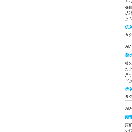
に
診
もっ
補
の
課
面
採
薬
処
左
技
撮
後
よ
う
直
で
続き
画
と冠
ん
て
タ
水平
す
は
冠
管
い
20
査
る
で
す
が
薬
ど
検
類
替
薬
要
管が
類
た
る
5
た
用
線
でと
です
グ
イ
1
写り
あ
続き
を
る
極
そ
め
る
タ
で
と
るX
採
の
ま
状
と
20
ク
ま
き
を
分
てい
頸
療
が
は
直前
究 
わ
頸
ま
に
C
せ
で