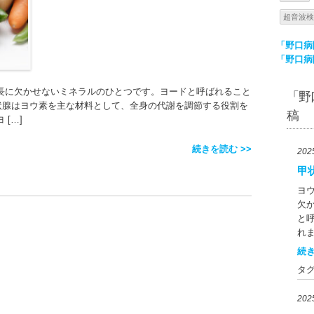
超音波検
「野口病
「野口病
長に欠かせないミネラルのひとつです。ヨードと呼ばれること
「野
状腺はヨウ素を主な材料として、全身の代謝を調節する役割を
稿
[…]
続きを読む >>
20
甲
ヨ
欠
と
れ
て
続き
状
タ
れ
ま
20
豊