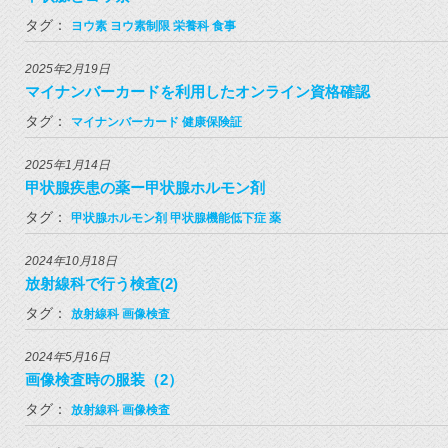
タグ：
ヨウ素
ヨウ素制限
栄養科
食事
2025年2月19日
マイナンバーカードを利用したオンライン資格確認
タグ：
マイナンバーカード
健康保険証
2025年1月14日
甲状腺疾患の薬ー甲状腺ホルモン剤
タグ：
甲状腺ホルモン剤
甲状腺機能低下症
薬
2024年10月18日
放射線科で行う検査(2)
タグ：
放射線科
画像検査
2024年5月16日
画像検査時の服装（2）
タグ：
放射線科
画像検査