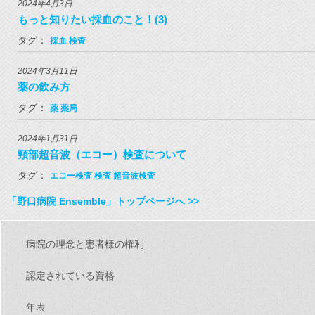
2024年4月3日
もっと知りたい採血のこと！(3)
タグ：
採血
検査
2024年3月11日
薬の飲み方
タグ：
薬
薬局
2024年1月31日
頸部超音波（エコー）検査について
タグ：
エコー検査
検査
超音波検査
「野口病院 Ensemble」トップページへ >>
病院の理念と患者様の権利
認定されている資格
年表