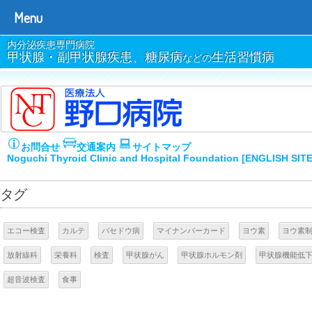
Menu
内分泌疾患専門病院
甲状腺・副甲状腺疾患、糖尿病
生活習慣病
などの
お問合せ
交通案内
サイトマップ
Noguchi Thyroid Clinic and Hospital Foundation [ENGLISH SIT
タグ
エコー検査
カルテ
バセドウ病
マイナンバーカード
ヨウ素
ヨウ素
放射線科
栄養科
検査
甲状腺がん
甲状腺ホルモン剤
甲状腺機能低
超音波検査
食事