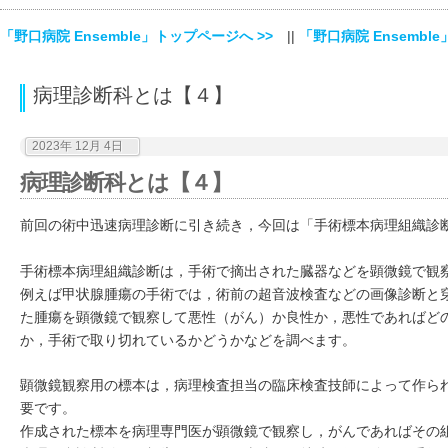
「野口病院 Ensemble」トップページへ >>
||
「野口病院 Ensemble
病理診断科とは【４】
2023年 12月 4日
病理診断科とは【４】
前回の術中迅速病理診断に引き続き，今回は「手術標本病理組織診
手術標本病理組織診断は，手術で摘出された臓器などを顕微鏡で観
例えば甲状腺腫瘍の手術では，術前の超音波検査などの画像診断と
た腫瘍を顕微鏡で観察して悪性（がん）か良性か，悪性であればど
か，手術で取り切れているかどうかなどを調べます。
顕微鏡観察用の標本は，病理検査担当の臨床検査技師によって作ら
要です。
作成された標本を病理専門医が顕微鏡で観察し，がんであればその