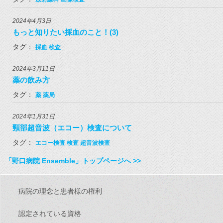
2024年4月3日
もっと知りたい採血のこと！(3)
タグ：
採血
検査
2024年3月11日
薬の飲み方
タグ：
薬
薬局
2024年1月31日
頸部超音波（エコー）検査について
タグ：
エコー検査
検査
超音波検査
「野口病院 Ensemble」トップページへ >>
病院の理念と患者様の権利
認定されている資格