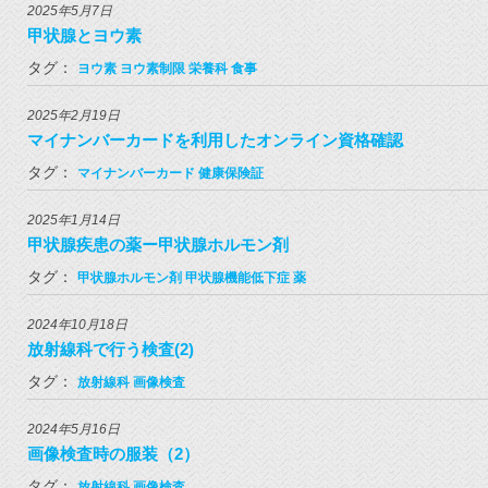
2025年5月7日
甲状腺とヨウ素
タグ：
ヨウ素
ヨウ素制限
栄養科
食事
2025年2月19日
マイナンバーカードを利用したオンライン資格確認
タグ：
マイナンバーカード
健康保険証
2025年1月14日
甲状腺疾患の薬ー甲状腺ホルモン剤
タグ：
甲状腺ホルモン剤
甲状腺機能低下症
薬
2024年10月18日
放射線科で行う検査(2)
タグ：
放射線科
画像検査
2024年5月16日
画像検査時の服装（2）
タグ：
放射線科
画像検査