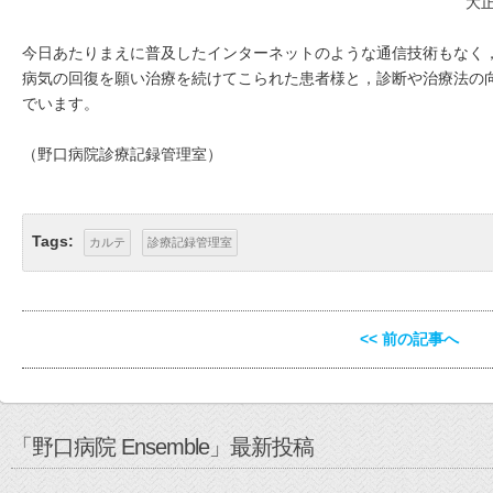
大
今日あたりまえに普及したインターネットのような通信技術もなく
病気の回復を願い治療を続けてこられた患者様と，診断や治療法の
でいます。
（野口病院診療記録管理室）
Tags:
カルテ
診療記録管理室
<< 前の記事へ
「野口病院 Ensemble」最新投稿