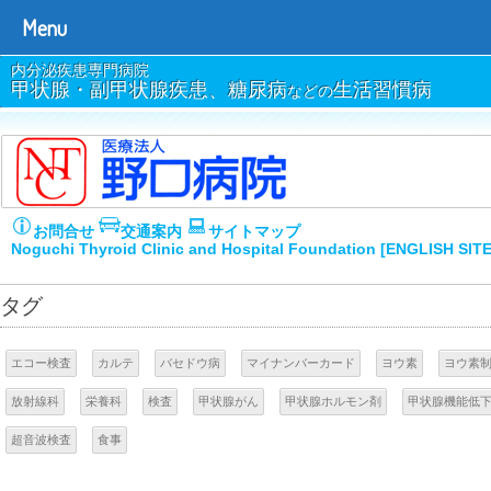
Menu
内分泌疾患専門病院
甲状腺・副甲状腺疾患、糖尿病
生活習慣病
などの
お問合せ
交通案内
サイトマップ
Noguchi Thyroid Clinic and Hospital Foundation [ENGLISH SIT
タグ
エコー検査
カルテ
バセドウ病
マイナンバーカード
ヨウ素
ヨウ素
放射線科
栄養科
検査
甲状腺がん
甲状腺ホルモン剤
甲状腺機能低
超音波検査
食事