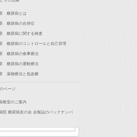
とその治療
章 糖尿病とは
章 糖尿病の合併症
章 糖尿病に関する検査
章 糖尿病のコントロールと自己管理
章 糖尿病の食事療法
章 糖尿病の運動療法
章 薬物療法と低血糖
のページ
病教室のご案内
病院 糖尿病友の会 会報誌のバックナンバ