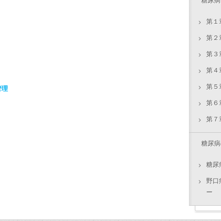
糖尿病
第１
第２
第３
第４
第５
管理
第６
第７
糖尿病
糖尿
野口
ー