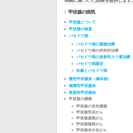
根拠に基づいた医療を提供します
甲状腺の病気
甲状腺について
甲状腺の検査
バセドウ病
バセドウ病の薬物治療
バセドウ病の外科的治療
バセドウ病の放射性ヨウ素治療
バセドウ病眼症
妊娠とバセドウ病
慢性甲状腺炎（橋本病）
無痛性甲状腺炎
亜急性甲状腺炎
甲状腺の腫瘍
甲状腺の良性腫瘍
甲状腺乳頭がん
甲状腺濾胞がん
甲状腺髄様がん
甲状腺未分化がん