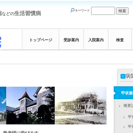
キーワード
病
生活習慣病
などの
トップページ
受診案内
入院案内
検査
病
甲状腺
概要
甲
甲