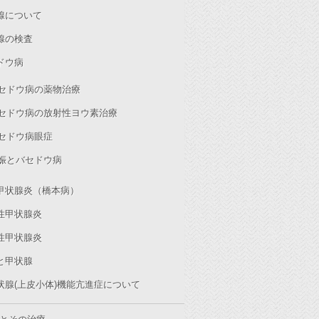
腺について
腺の検査
ドウ病
セドウ病の薬物治療
セドウ病の放射性ヨウ素治療
セドウ病眼症
娠とバセドウ病
甲状腺炎（橋本病）
性甲状腺炎
性甲状腺炎
と甲状腺
状腺(上皮小体)機能亢進症について