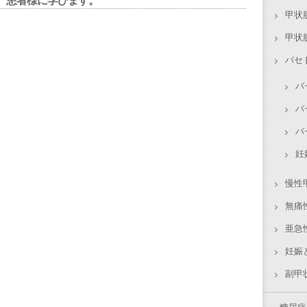
。患者様に学びます。
甲状
甲状
バセ
バ
バ
バ
妊
慢性
無痛
亜急
妊娠
副甲