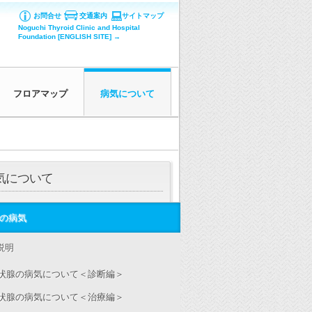
お問合せ
交通案内
サイトマップ
Noguchi Thyroid Clinic and Hospital
Foundation [ENGLISH SITE] →
フロアマップ
病気について
気について
の病気
説明
状腺の病気について＜診断編＞
状腺の病気について＜治療編＞