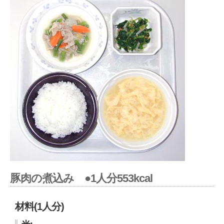
豚肉の煮込み ●1人分553kcal
材料(1人分)