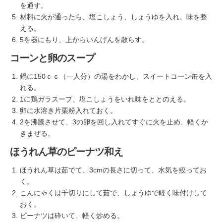
を通す。
材料に火が通ったら、塩こしょう、しょうゆを入れ、味を整
える。
5を器にもり、上からいんげんを散らす。
コーンと卵のスープ
鍋に150ｃｃ（一人分）の湯をわかし、スイートコーン缶を入
れる。
1に鶏ガラスープ、塩こしょうをいれ味をととのえる。
卵に水溶き片栗粉入れておく。
2を沸騰させて、3の卵を回し入れてすぐに火を止め、軽くか
きまぜる。
ほうれん草のピーナツ和え
ほうれん草は茹でて、3cmの長さに切って、水気を絞ってお
く。
こんにゃくは千切りにして茹で、しょうゆで軽く味付けして
おく。
ピーナツは砕いて、軽く炒める。