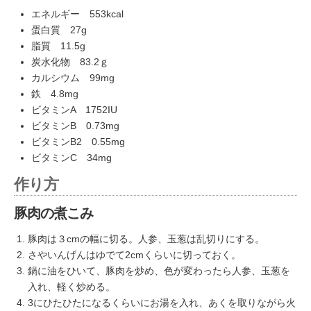
エネルギー 553kcal
蛋白質 27g
脂質 11.5g
炭水化物 83.2ｇ
カルシウム 99mg
鉄 4.8mg
ビタミンA 1752IU
ビタミンB 0.73mg
ビタミンB2 0.55mg
ビタミンC 34mg
作り方
豚肉の煮こみ
豚肉は３cmの幅に切る。人参、玉葱は乱切りにする。
さやいんげんはゆでて2cmくらいに切っておく。
鍋に油をひいて、豚肉を炒め、色が変わったら人参、玉葱を
入れ、軽く炒める。
3にひたひたになるくらいにお湯を入れ、あくを取りながら火