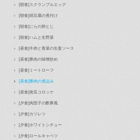
[朝食]スクランブルエッグ
[朝食]焼豆腐の煮付け
[朝食]にらの卵とじ
[朝食]ハムと生野菜
[昼食]牛肉と青菜の生姜ソース
[昼食]豚肉の味噌炒め
[昼食]ミートローフ
[昼食]豚肉の煮込み
[昼食]南瓜コロッケ
[夕食]肉団子の酢豚風
[夕食]カツレツ
[夕食]ホワイトシチュー
[夕食]ロールキャベツ