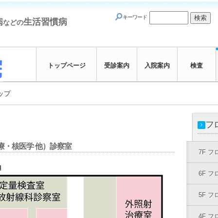
キーワード
病
生活習慣病
などの
トップページ
受診案内
入院案内
検査
ップ
フ
療・核医学 他）診察室
7F 
6F 
5F 
4F 