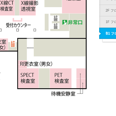
2F 
1F 
B1 