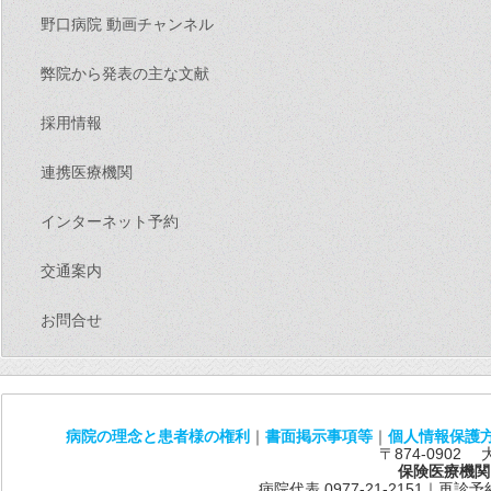
野口病院 動画チャンネル
弊院から発表の主な文献
採用情報
連携医療機関
インターネット予約
交通案内
お問合せ
病院の理念と患者様の権利
｜
書面掲示事項等
｜
個人情報保護
〒874-0902
保険医療機関
病院代表 0977-21-2151｜再診予約共通