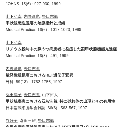
JOHNS. 15(6) : 927-930, 1999.
山下弘幸
,
内野眞也
,
野口志郎
甲状腺悪性腫瘍の治療指針と成績
Medical Practice. 16(6) : 1017-1023, 1999.
山下弘幸
リチウム投与中の躁うつ病患者に発症した副甲状腺機能亢進症
Medical Practice. 16(3) : 491, 1999.
内野眞也
,
野口志郎
散発性髄様癌におけるRET遺伝子変異
外科. 59(13) : 1752-1756, 1997.
丸田淳子
,
野口志郎
, 山下裕人
甲状腺疾患における石灰沈着, 特に砂粒体の出現とその有用性
日本臨床細胞学会雑誌. 36(6) : 563-567, 1997.
谷好子
, 森田三雄,
野口志郎