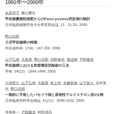
1991年〜2000年
丸田淳子
, 横山繁生
甲状腺嚢胞性病変からのFalse positive判定例の検討
日本臨床細胞学会大分県支部会誌. 11 : 31-33, 2000.
野口志郎
小児甲状腺癌の特徴
内分泌外科. 17(4) : 247-250, 2000.
山下弘幸
,
大島章
,
野口志郎
,
内野眞也
,
渡辺紳
,
戸田雅克
甲状腺癌における気管環状切除術の工夫
手術. 54(12) : 1844-1848, 2000.
小池英介
,
山下弘幸
,
大島章
,
村上司
,
水越常徳
,
山下裕人
, 志村英
生,
野口志郎
一期的に手術したバセドウ病と原発性アルドステロン症の1例
日本臨床外科学会雑誌. 61(11) : 3099-3102, 2000.
寺尾恭一,
戸田雅克
, 村田清高