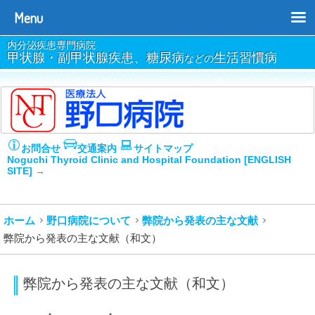
Menu
内分泌疾患専門病院
甲状腺・副甲状腺疾患、糖尿病
生活習慣病
などの
お問合せ
交通案内
サイトマップ
Noguchi Thyroid Clinic and Hospital Foundation [ENGLISH
SITE] →
ホーム
野口病院について
弊院から発表の主な文献
弊院から発表の主な文献（和文）
弊院から発表の主な文献（和文）