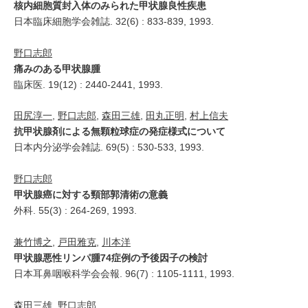
核内細胞質封入体のみられた甲状腺良性疾患
日本臨床細胞学会雑誌. 32(6) : 833-839, 1993.
野口志郎
痛みのある甲状腺腫
臨床医. 19(12) : 2440-2441, 1993.
田尻淳一
,
野口志郎
,
森田三雄
,
田丸正明
,
村上信夫
抗甲状腺剤による無顆粒球症の発症様式について
日本内分泌学会雑誌. 69(5) : 530-533, 1993.
野口志郎
甲状腺癌に対する頸部郭清術の意義
外科. 55(3) : 264-269, 1993.
兼竹博之
,
戸田雅克
,
川本洋
甲状腺悪性リンパ腫74症例の予後因子の検討
日本耳鼻咽喉科学会会報. 96(7) : 1105-1111, 1993.
森田三雄
,
野口志郎