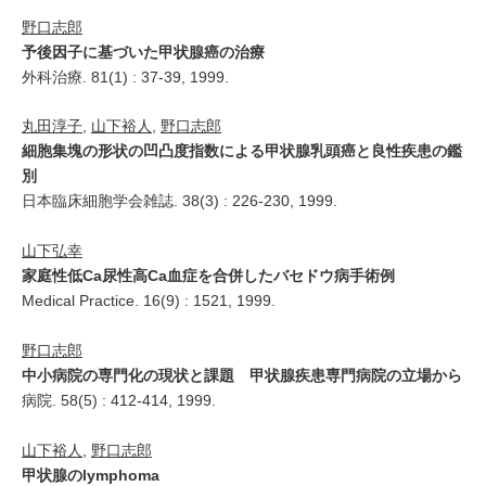
野口志郎
予後因子に基づいた甲状腺癌の治療
外科治療. 81(1) : 37-39, 1999.
丸田淳子
,
山下裕人
,
野口志郎
細胞集塊の形状の凹凸度指数による甲状腺乳頭癌と良性疾患の鑑
別
日本臨床細胞学会雑誌. 38(3) : 226-230, 1999.
山下弘幸
家庭性低Ca尿性高Ca血症を合併したバセドウ病手術例
Medical Practice. 16(9) : 1521, 1999.
野口志郎
中小病院の専門化の現状と課題 甲状腺疾患専門病院の立場から
病院. 58(5) : 412-414, 1999.
山下裕人
,
野口志郎
甲状腺のlymphoma