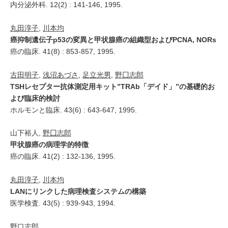
内分泌外科. 12(2) : 141-146, 1995.
丸田淳子
,
川本均
癌抑制遺伝子p53の変異と甲状腺癌の組織型およびPCNA, NORs
癌の臨床. 41(8) : 853-857, 1995.
古田明子
,
浅沼あづさ
,
足立光男
,
野囗志郎
TSHレセプター抗体測定用キット”TRAb「デイド」”の基礎的お
よび臨床的検討
ホルモンと臨床. 43(6) : 643-647, 1995.
山下裕人,
野囗志郎
甲状腺癌の病理学的特徴
癌の臨床. 41(2) : 132-136, 1995.
丸田淳子
,
川本均
LANにリンクした病理検査システムの構築
医学検査. 43(5) : 939-943, 1994.
野口志郎