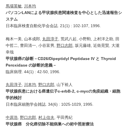
馬場英敏
,
川本均
パソコンLANによる甲状腺疾患関連検査を中心とした迅速報告シ
ステム
日本臨床検査自動化学会会誌. 21(1) : 102-107, 1996.
梅木一美, 山本成郎,
丸田淳子
, 荒武八起, 小野勲, 上村洋之助, 田
中哲二, 豊田清一, 小谷富男,
野口志郎
, 坂元藤雄, 近衛晃賢, 大瀧
幸哉
甲状腺癌の診断－CD26/Dipeptidyl Peptidase IV と Thyroid
Peroxidase の診断的意義－
臨床病理. 44(1) : 42-50, 1996.
丸田淳子
,
川本均
,
野口志郎
, 山下裕人
甲状腺疾患における癌遺伝子c-erbB-2, c-mycの免疫組織・細胞
学的検討
日本臨床細胞学会雑誌. 34(6) : 1025-1029, 1995.
中原浩
,
野口志郎
,
村上信夫
, 平田秀紀
甲状腺癌 分化癌切除不能病巣への術中照射療法