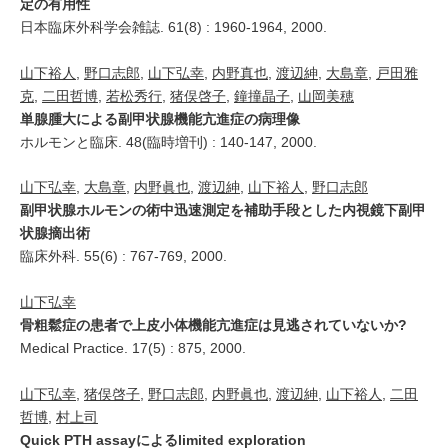
定の有用性
日本臨床外科学会雑誌. 61(8) : 1960-1964, 2000.
山下裕人
,
野口志郎
,
山下弘幸
,
内野真也
,
渡辺紳
,
大島章
,
戸田雅
克
,
二田哲博
,
若松秀行
,
猪俣啓子
,
鐘撞晶子
,
山岡美穂
単腺腫大による副甲状腺機能亢進症の病理像
ホルモンと臨床. 48(臨時増刊) : 140-147, 2000.
山下弘幸
,
大島章
,
内野眞也
,
渡辺紳
,
山下裕人
,
野口志郎
副甲状腺ホルモンの術中迅速測定を補助手段とした内視鏡下副甲
状腺摘出術
臨床外科. 55(6) : 767-769, 2000.
山下弘幸
骨粗鬆症の患者で上皮小体機能亢進症は見逃されていないか?
Medical Practice. 17(5) : 875, 2000.
山下弘幸
,
猪俣啓子
,
野口志郎
,
内野眞也
,
渡辺紳
,
山下裕人
,
二田
哲博
,
村上司
Quick PTH assayによるlimited exploration