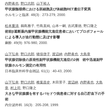
内野眞也
,
野口志郎
,
山下裕人
甲状腺髄様癌における胚細胞及び体細胞RET遺伝子変異
ホルモンと臨床. 48(3) : 273-279, 2000.
松本重清
, 鵜島雅子, 竹島直純, 山本一嗣, 吉武重徳, 野口隆之
術前β遮断薬内服甲状腺機能亢進症患者においてプロポフォール
による導入が血行動態に及ぼす影響
麻酔. 49(9): 976-980, 2000.
山下弘幸
,
野口志郎
,
猪俣啓子
,
渡辺紳
,
内野眞也
,
大島章
甲状腺切除後の原発性副甲状腺機能亢進症の2例 術中迅速副甲
状腺ホルモン測定の有用性
日本臨床外科学会雑誌. 61(1) : 40-43, 2000.
山下弘幸
,
野口志郎
,
椎葉昌史
, 木田景子,
渡辺紳
,
内野眞也
,
大島
章
,
村上司
, 野口隆之
大きな甲状腺腫を有するバセドウ病患者に対する自己貯血下の手
術
内分泌外科. 16(3) : 205-208, 1999.