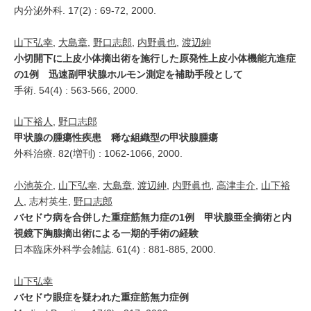
内分泌外科. 17(2) : 69-72, 2000.
山下弘幸
,
大島章
,
野口志郎
,
内野眞也
,
渡辺紳
小切開下に上皮小体摘出術を施行した原発性上皮小体機能亢進症
の1例 迅速副甲状腺ホルモン測定を補助手段として
手術. 54(4) : 563-566, 2000.
山下裕人
,
野口志郎
甲状腺の腫瘍性疾患 稀な組織型の甲状腺腫瘍
外科治療. 82(増刊) : 1062-1066, 2000.
小池英介
,
山下弘幸
,
大島章
,
渡辺紳
,
内野眞也
,
高津圭介
,
山下裕
人
, 志村英生,
野口志郎
バセドウ病を合併した重症筋無力症の1例 甲状腺亜全摘術と内
視鏡下胸腺摘出術による一期的手術の経験
日本臨床外科学会雑誌. 61(4) : 881-885, 2000.
山下弘幸
バセドウ眼症を疑われた重症筋無力症例