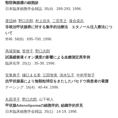
頸部胸腺腫の細胞診
日本臨床細胞学会雑誌. 35(4) : 289-293, 1996.
渡辺紳
,
野口志郎
,
村上信夫
,
二宮常之
,
落合栄志
非根治甲状腺癌に対する集学的治療法 エタノール注入療法につ
いて
外科. 58(6) : 695-700, 1996.
馬場英敏
,
菅啓子
,
野口志郎
試薬緩衝液イオン濃度の影響による血糖測定異常例
臨床化学. 25(1) : 35-38, 1996.
安東典子
,
樋口まる美
,
江田智美
,
清水弘子
,
中村早智子
抗甲状腺薬により無顆粒球症をきたしたバセドウ病患者の看護
ナーシング. 16(4) : 40-44, 1996.
丸田淳子
,
野口志郎
, 山下裕人
甲状腺Adenolipomaの細胞学的, 組織学的所見
日本臨床細胞学会雑誌. 35(1) : 14-19, 1996.