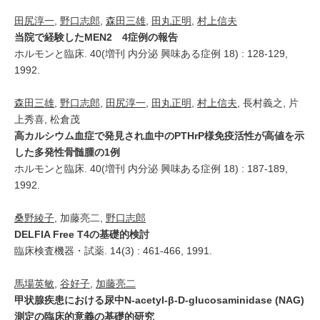
田尻淳一
,
野口志郎
,
森田三雄
,
田丸正明
,
村上信夫
当院で経験したMEN2 4症例の報告
ホルモンと臨床. 40(増刊 内分泌 興味ある症例 18) : 128-129,
1992.
森田三雄
,
野口志郎
,
田尻淳一
,
田丸正明
,
村上信夫
, 長村義之, 片
上秀喜, 松倉茂
高カルシウム血症で発見され血中のPTHrP様免疫活性が高値を示
した多発性骨髄腫の1例
ホルモンと臨床. 40(増刊 内分泌 興味ある症例 18) : 187-189,
1992.
桑野綾子
, 加藤亮二,
野口志郎
DELFIA Free T4の基礎的検討
臨床検査機器・試薬. 14(3) : 461-466, 1991.
馬場英敏
,
谷好子
,
加藤亮二
甲状腺疾患における尿中N-acetyl-β-D-glucosaminidase (NAG)
測定の臨床的意義の基礎的研究