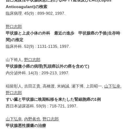
自己免疫性甲状腺疾患におけるAPTT延長及びLAC(Lupus
Anticoagulant)の検索
臨床病理. 45(9) : 899-902, 1997.
野口志郎
甲状腺と上皮小体の外科 最近の進歩 甲状腺癌の予後(生存時
間)の推定
臨床外科. 52(9) : 1131-1135, 1997.
山下裕人,
野口志郎
甲状腺微小癌の病理(乳頭癌以外の癌を含めて)
内分泌外科. 14(3) : 209-213, 1997.
稲留彰人, 吉田正貴, 高橋渡, 米納誠, 瀬下博, 上田昭一,
山下弘幸
,
野口志郎
すい臓と甲状腺に晩期転移を来たした腎細胞癌の1例
西日本泌尿器科. 59(9) : 718-721, 1997.
山下弘幸
,
内野眞也
,
野口志郎
甲状腺悪性腫瘍の治療