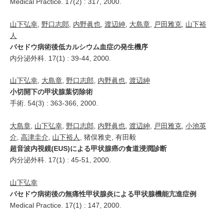
Medical Practice. 17(2) : 317, 2000.
山下弘幸
,
野口志郎
,
内野眞也
,
渡辺紳
,
大島章
,
戸田雅克
,
山下裕
人
バセドウ病術後低カルシウム血症の発生機序
内分泌外科. 17(1) : 39-44, 2000.
山下弘幸
,
大島章
,
野口志郎
,
内野眞也
,
渡辺紳
小切開下の甲状腺葉切除術
手術. 54(3) : 363-366, 2000.
大島章
,
山下弘幸
,
野口志郎
,
内野眞也
,
渡辺紳
,
戸田雅克
,
小池英
介
,
高津圭介
,
山下裕人
, 猪俣雅史, 有田毅
超音波内視鏡(EUS)による甲状腺癌の食道浸潤診断
内分泌外科. 17(1) : 45-51, 2000.
山下弘幸
バセドウ病術後の無痛性甲状腺炎による甲状腺機能亢進症例
Medical Practice. 17(1) : 147, 2000.