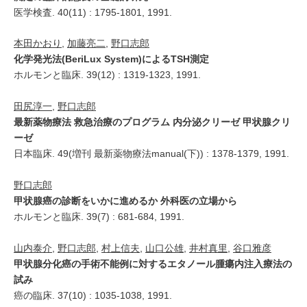
医学検査. 40(11) : 1795-1801, 1991.
本田かおり
,
加藤亮二
,
野口志郎
化学発光法(BeriLux System)によるTSH測定
ホルモンと臨床. 39(12) : 1319-1323, 1991.
田尻淳一
,
野口志郎
最新薬物療法 救急治療のプログラム 内分泌クリーゼ 甲状腺クリ
ーゼ
日本臨床. 49(増刊 最新薬物療法manual(下)) : 1378-1379, 1991.
野口志郎
甲状腺癌の診断をいかに進めるか 外科医の立場から
ホルモンと臨床. 39(7) : 681-684, 1991.
山内泰介
,
野口志郎
,
村上信夫
,
山口公雄
,
井村真里
,
谷口雅彦
甲状腺分化癌の手術不能例に対するエタノール腫瘍内注入療法の
試み
癌の臨床. 37(10) : 1035-1038, 1991.