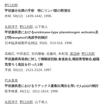
野口志郎
甲状腺分化癌の手術 特にリンパ節の郭清法
外科. 58(12) : 1439-1442, 1996.
丸田淳子
,
野口志郎
, 山下裕人
甲状腺疾患におけるurokinase-type plasminogen activator及
び同receptorの免疫学的検討
日本臨床細胞学会雑誌. 35(6) : 513-516, 1996.
高橋広, 中田達広, 宮内勝敏, 佐藤尚, 木村茂,
渡辺紳
,
野口志郎
甲状腺癌再発例に対して咽喉頭切除,食道抜去,咽頭胃管吻合,縦隔
気管ろう造設を行った1例
手術. 50(12) : 2121-2124, 1997.
竹永真美
甲状腺疾患におけるラテックス凝集比濁法を用いたLp(a)の検討
医学検査. 45(11) : 1611-1614, 1996.
丸田淳子
,
野口志郎
, 山下裕人