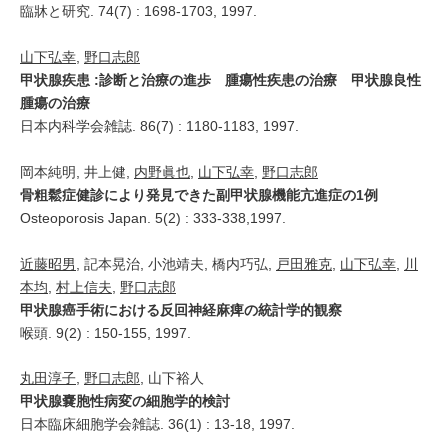
臨牀と研究. 74(7) : 1698-1703, 1997.
山下弘幸
,
野口志郎
甲状腺疾患 :診断と治療の進歩 腫瘍性疾患の治療 甲状腺良性
腫瘍の治療
日本内科学会雑誌. 86(7) : 1180-1183, 1997.
岡本純明, 井上健,
内野眞也
,
山下弘幸
,
野口志郎
骨粗鬆症健診により発見できた副甲状腺機能亢進症の1例
Osteoporosis Japan. 5(2) : 333-338,1997.
近藤昭男
, 記本晃治, 小池靖夫, 橋内巧弘,
戸田雅克
,
山下弘幸
,
川
本均
,
村上信夫
,
野口志郎
甲状腺癌手術における反回神経麻痺の統計学的観察
喉頭. 9(2) : 150-155, 1997.
丸田淳子
,
野口志郎
, 山下裕人
甲状腺嚢胞性病変の細胞学的検討
日本臨床細胞学会雑誌. 36(1) : 13-18, 1997.