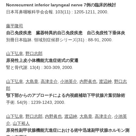
Nonrecurrent inferior laryngeal nerve 7例の臨床的検討
日本耳鼻咽喉科学会会報. 103(11) : 1205-1211, 2000.
藤平隆司
自己免疫疾患 臓器特異的自己免疫疾患 自己免疫性下垂体炎
別冊日本臨牀. 領域別症候群シリーズ(31) : 88-91, 2000.
山下弘幸
,
野口志郎
原発性上皮小体機能亢進症術式の変遷
腎と骨代謝. 13(4) : 303-309, 2000.
山下弘幸
,
大島章
,
高津圭介
,
小池英介
,
内野眞也
,
渡辺紳
,
野口志
郎
顎下部からのアプローチによる内視鏡補助下甲状腺片葉切除術
手術. 54(9) : 1239-1243, 2000.
山下弘幸
,
野口志郎
,
内野眞也
,
渡辺紳
,
大島章
,
高津圭介
,
小池英
介
,
山下裕人
原発性副甲状腺機能亢進症における術中迅速副甲状腺ホルモン測