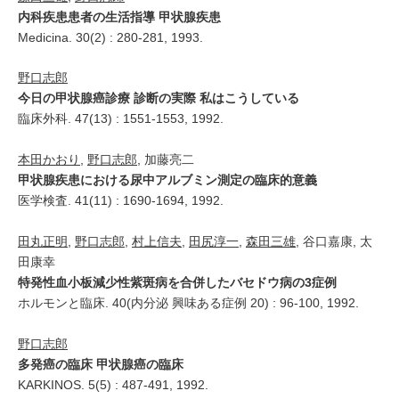
内科疾患患者の生活指導 甲状腺疾患
Medicina. 30(2) : 280-281, 1993.
野口志郎
今日の甲状腺癌診療 診断の実際 私はこうしている
臨床外科. 47(13) : 1551-1553, 1992.
本田かおり
,
野口志郎
, 加藤亮二
甲状腺疾患における尿中アルブミン測定の臨床的意義
医学検査. 41(11) : 1690-1694, 1992.
田丸正明
,
野口志郎
,
村上信夫
,
田尻淳一
,
森田三雄
, 谷口嘉康, 太
田康幸
特発性血小板減少性紫斑病を合併したバセドウ病の3症例
ホルモンと臨床. 40(内分泌 興味ある症例 20) : 96-100, 1992.
野口志郎
多発癌の臨床 甲状腺癌の臨床
KARKINOS. 5(5) : 487-491, 1992.